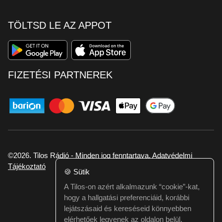
TÖLTSD LE AZ APPOT
FIZETÉSI PARTNEREK
©2026. Tilos Rádió - Minden jog fenntartava.
Adatvédelmi
Tájékoztató
🍪
Sütik
A Tilos-on azért alkalmazunk “cookie”-kat,
Ha hibát találtál vagy kérdésed van itt jelezd:
hogy a hallgatási preferenciáid, korábbi
webmester@tilos.hu
lejátszásaid és kereséseid könnyebben
elérhetőek legyenek az oldalon belül.