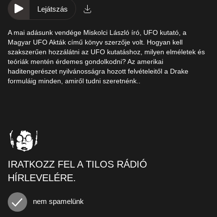
Lejátszás
A mai adásunk vendége Miskolci László író, UFO kutató, a
Magyar UFO Akták című könyv szerzője volt. Hogyan kell
szakszerűen hozzálátni az UFO kutatáshoz, milyen elméletek és
teóriák mentén érdemes gondolkodni? Az amerikai
haditengerészet nyilvánosságra hozott felvételeitől a Drake
formuláig minden, amiről tudni szeretnénk..
IRATKOZZ FEL A TILOS RÁDIÓ
HÍRLEVELÉRE.
nem spamelünk