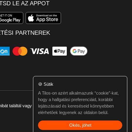
TSD LE AZ APPOT
ETÉSI PARTNEREK
🍪
Sütik
A Tilos-on azért alkalmazunk “cookie”-kat,
hogy a hallgatási preferenciáid, korábbi
ibát találtál vagy kérdésed van itt jelezd:
webmester@tilos.hu
lejátszásaid és kereséseid könnyebben
elérhetőek legyenek az oldalon belül.
Okés, jöhet