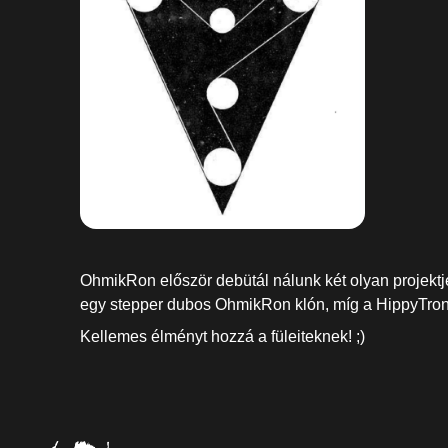
OhmikRon először debütál nálunk két olyan projekt
egy stepper dubos OhmikRon klón, míg a HippyTron 
Kellemes élményt hozzá a füleiteknek! ;)