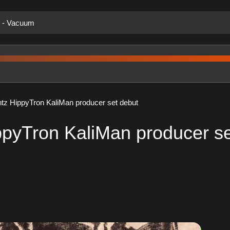
k - Vacuum
tz HippyTron KaliMan producer set debut
pyTron KaliMan producer se