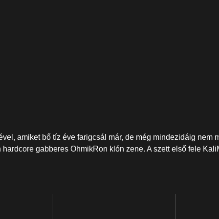
jével, amiket bő tíz éve farigcsál már, de még mindezidáig ne
hardcore gabberes OhmikRon klón zene. A szett első fele Kal