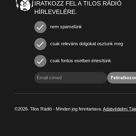
IRATKOZZ FEL A TILOS RÁDIÓ
HÍRLEVELÉRE.
nem spamelünk
csak releváns dolgokat osztunk meg
csak fontos esetben értesítünk
Feliratkoz
©2026. Tilos Rádió - Minden jog fenntartava.
Adatvédelmi Táj