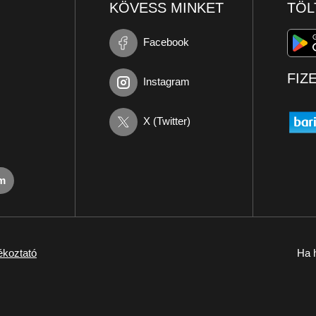
KÖVESS MINKET
TÖL
Facebook
FIZ
Instagram
X (Twitter)
om
ékoztató
Ha h