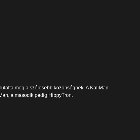
m mutatta meg a szélesebb közönségnek. A KaliMan
iMan, a második pedig HippyTron.