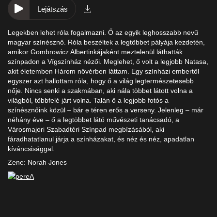
Lejátszás
Legekben lehet róla fogalmazni. Ő az egyik leghosszabb nevű
magyar színésznő. Róla beszéltek a legtöbbet pályája kezdetén,
amikor Gombrowicz Albertinkájaként meztelenül láthatták
színpadon a Vígszínház nézői. Meglehet, ő volt a legjobb Natasa,
akit életemben Három nővérben láttam. Egy színházi embertől
egyszer azt hallottam róla, hogy ő a világ legtermészetesebb
nője. Nincs senki a szakmában, aki nála többet látott volna a
világból, többfelé járt volna. Talán ő a legjobb fotós a
színésznőink közül – bár e téren erős a verseny. Jelenleg – már
néhány éve – ő a legtöbbet látó művészeti tanácsadó, a
Városmajori Szabadtéri Színpad megbízásából, aki
fáradhatatlanul járja a színházakat, és néz és néz, apadatlan
kíváncsisággal.
Zene: Norah Jones