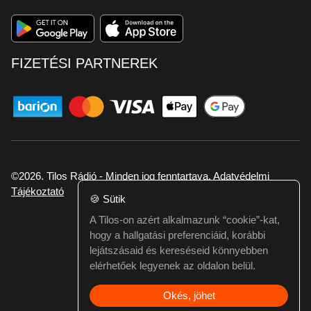
FIZETÉSI PARTNEREK
©2026. Tilos Rádió - Minden jog fenntartava.
Adatvédelmi
Tájékoztató
🍪
Sütik
A Tilos-on azért alkalmazunk “cookie”-kat,
Ha hibát találtál vagy kérdésed van itt jelezd:
hogy a hallgatási preferenciáid, korábbi
webmester@tilos.hu
lejátszásaid és kereséseid könnyebben
elérhetőek legyenek az oldalon belül.
Okés, jöhet