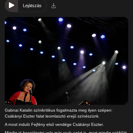
Lejátszás
Gabnai Katalin színikritikus fogalmazta meg ilyen szépen:
Csákányi Eszter falat leomlasztó erejű színészünk.
A most induló Fejfény első vendége Csákányi Eszter.
Mindig jó beszélgetni vele már csak azért is, mert mindig sokfélét