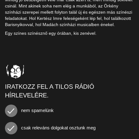
csinál. Mint akinek soha nem elég a munkából, az Örkény
színházi szerepei mellett folyton talál új és egészen más színészi
feladatokat. Hol Kertész Imre feleségeként lép fel, hol találkozott
Barisnyikovval, hol Madách színházi musicalben énekel.
Egy színes színésznő egy órában, kis zenével.
IRATKOZZ FEL A TILOS RÁDIÓ
HÍRLEVELÉRE.
nem spamelünk
csak releváns dolgokat osztunk meg