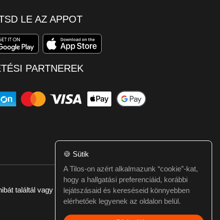
TSD LE AZ APPOT
ETÉSI PARTNEREK
🍪
Sütik
A Tilos-on azért alkalmazunk “cookie”-kat,
hogy a hallgatási preferenciáid, korábbi
ibát találtál vagy kérdésed van itt jelezd:
webmester@tilos.hu
lejátszásaid és kereséseid könnyebben
elérhetőek legyenek az oldalon belül.