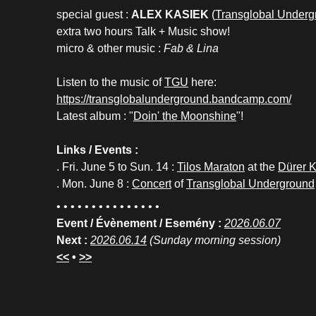
special guest :
ALEX KASIEK
(
Transglobal Underg
extra two hours Talk + Music show!
micro & other music :
Fab & Lina
Listen to the music of
TGU
here:
https://transglobalunderground.bandcamp.com/
Latest album : "
Doin' the Moonshine
"!
Links / Events :
. Fri. June 5 to Sun. 14 :
Tilos Maraton
at the
Dürer K
. Mon. June 8 :
Concert
of
Transglobal Underground
• • • • • • • • • • • • • • •
Event / Évènement / Esemény :
2026.06.07
Next :
2026.06.14
(Sunday morning session)
<<
•
>>