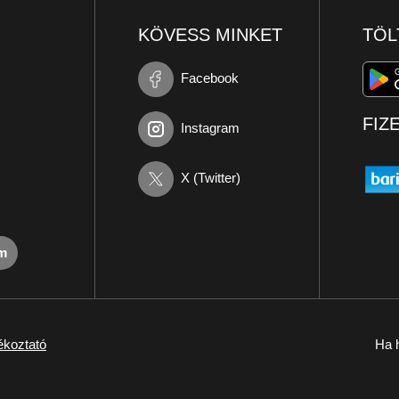
KÖVESS MINKET
TÖL
Facebook
FIZ
Instagram
X (Twitter)
om
ékoztató
Ha h