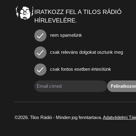
IRATKOZZ FEL A TILOS RÁDIÓ
HÍRLEVELÉRE.
nem spamelünk
csak releváns dolgokat osztunk meg
csak fontos esetben értesítünk
Feliratkoz
©2026. Tilos Rádió - Minden jog fenntartava.
Adatvédelmi Táj