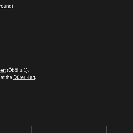
round
)
ert
(Öböl u.1).
at the
Dürer Kert
.