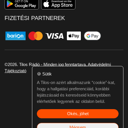
FIZETÉSI PARTNEREK
©2026. Tilos Rádió - Minden jog fenntartava.
Adatvédelmi
Tájékoztató
🍪
Sütik
A Tilos-on azért alkalmazunk “cookie”-kat,
Ha hibát találtál vagy kérdésed van itt jelezd:
hogy a hallgatási preferenciáid, korábbi
webmester@tilos.hu
lejátszásaid és kereséseid könnyebben
elérhetőek legyenek az oldalon belül.
Okés, jöhet
Mégsem