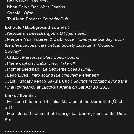
. Uzgin Üver :
Old-New
. Nhan Solo :
Star Wars Cantina
. Sahalé :
Djinn
. Touf'Man Project :
Smoothy Dub
Extracts / Background sounds :
.
Népszeru színészhangok a BKV jármuvein
. Marjorie Van Halteren &
Barbirooza
:
"Everyday Sunday" from
the
Electroacoustical Poetical Society Episode 4 "Modiano
Sunday"
. CNES :
Marsoulas Shell Conch Sound
. Plane captain :
Cabin crew, Take off
. Ingmar Bergman :
Le Septième Sceau
(DMD)
. Lego Elves :
intro sound (Le cinquième élément)
.
31st Hungary Kendo Sakura Cup
:
Sounds recording during
the
Final
(by teams) at Ludovika Arena on Sat.Apr.18, 2026.
Links / Events :
. Fri. June 5 to Sun. 14 :
Tilos Maraton
at the
Dürer Kert
(Öböl
u.1).
. Mon. June 8 :
Concert
of
Transglobal Underground
at the
Dürer
Kert
.
• • • • • • • • • • • • • • •