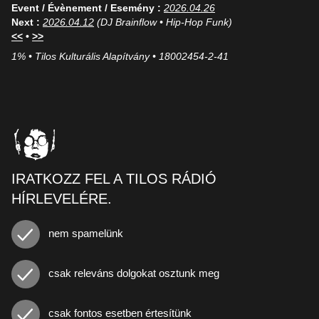
Event / Évènement / Esemény :
2026.04.26
Next :
2026.04.12
(DJ Brainflow • Hip-Hop Funk)
<<
•
>>
1% • Tilos Kulturális Alapítvány • 18002454-2-41
IRATKOZZ FEL A TILOS RÁDIÓ
HÍRLEVELÉRE.
nem spamelünk
csak releváns dolgokat osztunk meg
csak fontos esetben értesítünk