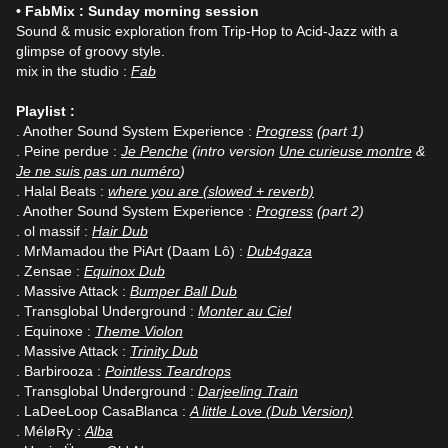
• FabMix : Sunday morning session
Sound & music exploration from Trip-Hop to Acid-Jazz with a
glimpse of groovy style.
mix in the studio :
Fab
Playlist :
. Another Sound System Experience :
Progress
(part 1)
. Peine perdue :
Je Penche
(intro version
Une curieuse montre
&
Je ne suis pas un numéro
)
. Halal Beats :
where you are (slowed + reverb)
. Another Sound System Experience :
Progress
(part 2)
. ol massif :
Hair Dub
. MrMamadou the PiArt (Daam Lô) :
Dub4gaza
. Zensae :
Equinox Dub
. Massive Attack :
Bumper Ball Dub
. Transglobal Underground :
Monter au Ciel
. Equinoxe :
Theme Violon
. Massive Attack :
Trinity Dub
. Barbirooza :
Pointless Teardrops
. Transglobal Underground :
Darjeeling Train
. LaDeeLoop CasaBlanca :
A little Love (Dub Version)
. MéløRy :
Alba