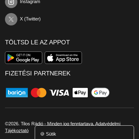
Instagram
X (Twitter)
TÖLTSD LE AZ APPOT
FIZETÉSI PARTNEREK
©2026. Tilos Rádió - Minden jog fenntartava.
Adatvédelmi
Tájékoztató
🍪
Sütik