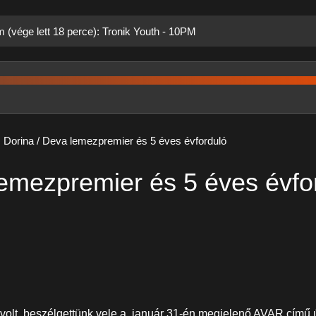
m (vége lett 18 perce): Tronik Youth - 10PM
 Dorina / Deva lemezpremier és 5 éves évforduló
lemezpremier és 5 éves évfo
volt, beszélgettünk vele a január 31-én megjelenő AVAR című