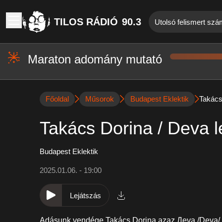
TILOS RÁDIÓ
90.3
Utolsó felismert szá
Maraton adomány mutató
Főoldal
Műsorok
Budapest Eklektik
Takács
Takács Dorina / Deva 
Budapest Eklektik
2025.01.06. - 19:00
Lejátszás
Adásunk vendége Takács Dorina azaz
Дeva /Deva/