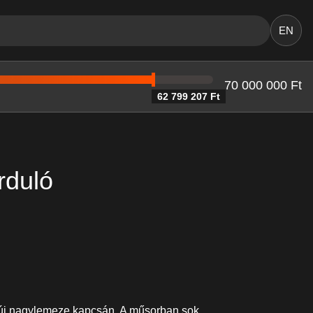
EN
70 000 000 Ft
62 799 207 Ft
rduló
 új nagylemeze kapcsán. A műsorban sok