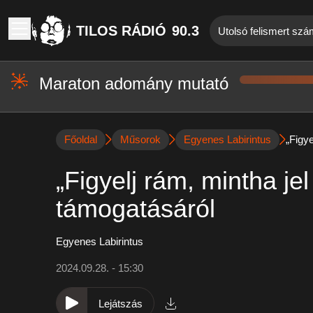
TILOS RÁDIÓ
90.3
Utolsó felismert szá
Maraton adomány mutató
Főoldal
Műsorok
Egyenes Labirintus
„Figy
„Figyelj rám, mintha j
támogatásáról
Egyenes Labirintus
2024.09.28. - 15:30
Lejátszás