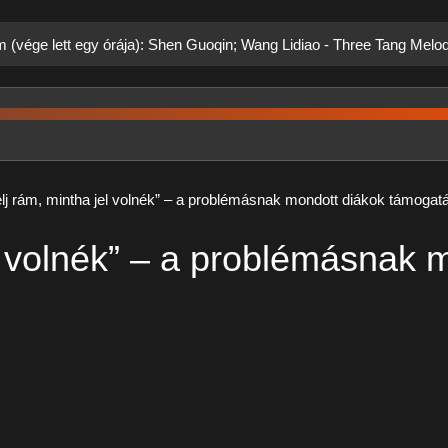
m (vége lett egy órája): Shen Guoqin; Wang Lidiao - Three Tang Melo
elj rám, mintha jel volnék” – a problémásnak mondott diákok támogat
el volnék” – a problémásnak 