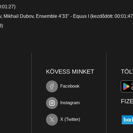
0:01:27)
, Mikhail Dubov, Ensemble 4'33'' - Equus I (kezdődött: 00:01:47
8)
KÖVESS MINKET
TÖL
Facebook
FIZ
Instagram
X (Twitter)