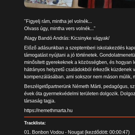
"Figyelj rám, mintha jel volnék...
Olvass úgy, mintha vers volnék..."
/Nagy Bandó András: Kicsinyke vágyak/
Előző adásunkban a szeptemberi iskolakezdés kapc
támogatást nyújtani a jó történetek. Gondolatmene
minősített gyerekeknek a közösségben, és hogyan leh
hátrányos helyzetű családokból érkezők küzdenek va
kompenzálásában, ami sokszor nem máson múlik, mint
Beszélgetőpartnerünk Németh Márti, pedagógus, szoc
évek óta gyermekvédelmi területen dolgozik. Dolgozi
társaság tagja.
https://nemethmarta.hu
Tracklista:
01. Bonbon Vodou - Nougat (kezdődött: 00:00:47)