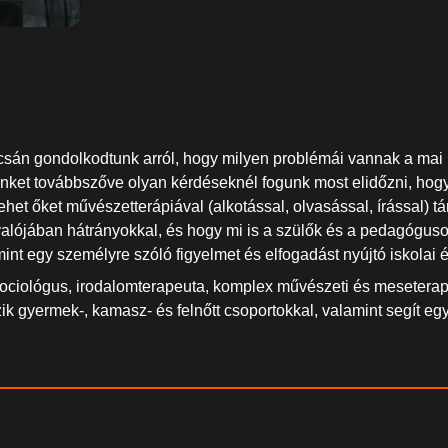
sán gondolkodtunk arról, hogy milyen problémái vannak a mai 
tünket továbbszőve olyan kérdéseknél fogunk most elidőzni, ho
et őket művészetterápiával (alkotással, olvasással, írással) tá
lójában hátrányokkal, és hogy mi is a szülők és a pedagóguso
 egy személyre szóló figyelmet és elfogadást nyújtó iskolai é
iológus, irodalomterapeuta, komplex művészeti és meseterapeu
k gyermek-, kamasz- és felnőtt csoportokkal, valamint segít eg