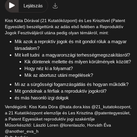
Lejátszás
Kiss Kata Dórával (21 Kutatóközpont) és Les Krisztivel (Patent
Egyesület) beszélgettünk az adás első felében a Reproduktív
Jogok Fesztiváljáról utána pedig olyan témákról, mint:
Mik azok a reproktív jogok és mit gondol róluk a magyar
társadalom?
Mit kell tudni
a magyarországi terhességmegszakításról?
Kik döntenek mellette és milyen körülmények között?
Hogy néz ki a folyamat?
Mik az abortusz utáni megélések?
Mi az a sürgősségi fogamzásgátlás és hogyan működik?
Mit gondolnak a férfiak a reproduktív jogokról?
és más hasonló izgi dolgok
Vendégünk: Kiss Kata Dóra @kata.dora.kiss @21_kutatokozpont,
a 21 Kutatóközpont elemzője és Les Krisztina @patentegyesület,
a Patent Egyesüket reproduktív jogi szakértője
Műsorkészítő: László Loren @lorenlaszlo, Horváth Éva
@another_eva_h