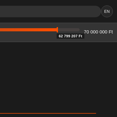
EN
70 000 000 Ft
62 799 207 Ft