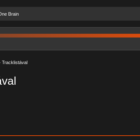
One Brain
 Tracklistával
ával