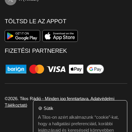
TÖLTSD LE AZ APPOT
FIZETÉSI PARTNEREK
©2026. Tilos Rádió - Minden jog fenntartava.
Adatvédelmi
Tájékoztató
🍪
Sütik
A Tilos-on azért alkalmazunk “cookie”-kat,
Ha hibát találtál vagy kérdésed van itt jelezd:
hogy a hallgatási preferenciáid, korábbi
webmester@tilos.hu
lejátszásaid és kereséseid könnyebben