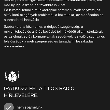
már nyugdíjasként, de továbbra is kutat.
Fő kutatási témái a munkaerőpiac peremén lévők helyzete, az
aktív korú szegények problémái, a közmunka, az eladósodás és
a társadalmi innováció.
Szóba kerül a közmunka, a dolgozó szegénység, a
mikrohitelezés és a jó és kevésbé jól működött állami struktúrák
és az elmúlt 20 év kormányainak szegényekhez való viszonya és
felelősségük a mélyszegénység és társadalmi leszakadás
növelésében.
IRATKOZZ FEL A TILOS RÁDIÓ
HÍRLEVELÉRE.
nem spamelünk