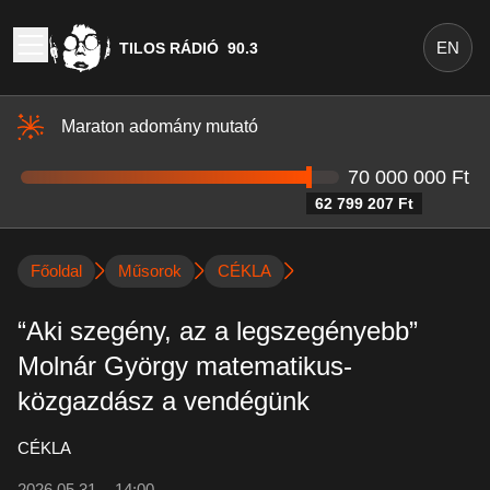
EN
TILOS RÁDIÓ
90.3
Maraton adomány mutató
70 000 000 Ft
62 799 207 Ft
Főoldal
Műsorok
CÉKLA
“Aki szegény, az a legszegényebb”
Molnár György matematikus-
közgazdász a vendégünk
CÉKLA
2026.05.31. - 14:00