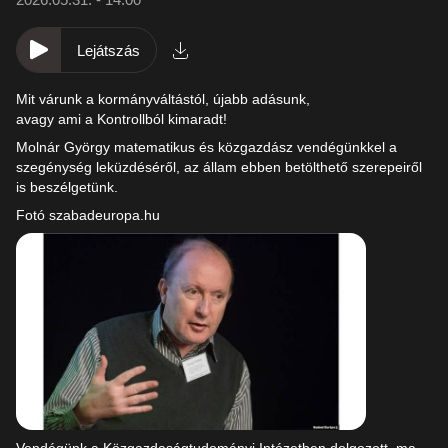
Lejátszás
Mit várunk a kormányváltástól, újabb adásunk,
avagy ami a Kontrollból kimaradt!
Molnár György matematikus és közgazdász vendégünkkel a
szegénység leküzdéséről, az állam ebben betölthető szerepeiről
is beszélgetünk.
Fotó szabadeuropa.hu
Vendégünk a Közgazdaságtudományi Intézetben dolgozott, ma