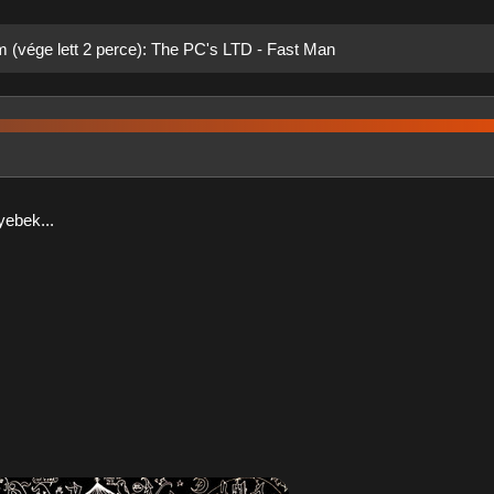
m (vége lett 2 perce): The PC's LTD - Fast Man
ebek...