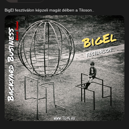
BigEl fesztiválon képzeli magát délben a Tiloson..