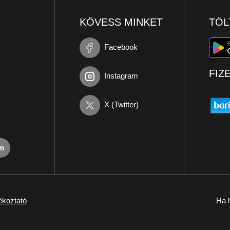
KÖVESS MINKET
TÖL
Facebook
FIZ
Instagram
X (Twitter)
om
ékoztató
Ha h