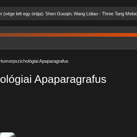
m (vége lett egy órája): Shen Guoqin; Wang Lidiao - Three Tang Melo
 Humorpszichológiai Apaparagrafus
ológiai Apaparagrafus