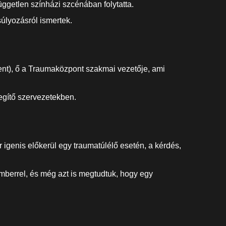
ggetlen színházi szcénában folytatta.
úlyozásról ismertek.
lent), ő a Traumaközpont szakmai vezetője, ami
egítő szervezetekben.
igenis előkerül egy traumatúlélő esetén, a kérdés,
berrel, és még azt is megtudtuk, hogy egy