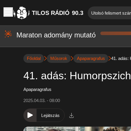
TILOS RÁDIÓ
90.3
Utolsó felismert szá
Maraton adomány mutató
Főoldal
Műsorok
Apaparagrafus
41. adás:
41. adás: Humorpszich
Apaparagrafus
2025.04.03. - 08:00
Lejátszás