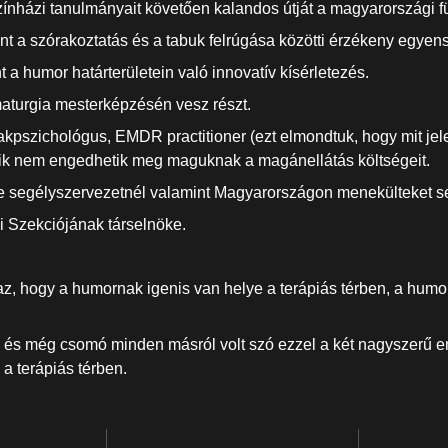
nházi tanulmányait követően kalandos útját a magyarországi fü
t a szórakoztatás és a tabuk felrúgása közötti érzékeny egyens
 a humor határterületein való innovatív kísérletezés.
turgia mesterképzésén vesz részt.
szakpszichológus, EMDR practitioner (ezt elmondtuk, hogy mit je
akik nem engedhetik meg maguknak a magánellátás költségeit.
ure segélyszervezetnél valamint Magyarországon menekülteket s
i Szekciójának társelnöke.
, hogy a humornak igenis van helye a terápiás térben, a humor 
 és még csomó minden másról volt szó ezzel a két nagyszerű em
 a terápiás térben.