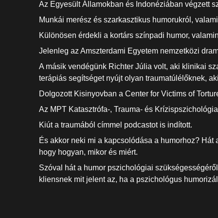
Az Egyesült Államokban és Indonéziában végzett szí
Munkái merész és szarkasztikus humorukról, valamin
Különösen érdekli a kortárs színpadi humor, valamint
Jelenleg az Amszterdami Egyetem nemzetközi drama
A másik vendégünk Richter Júlia volt, aki klinikai 
terápiás segítséget nyújt olyan traumatúlélőknek, 
Dolgozott Kisinyovban a Center for Victims of Tort
Az MPT Katasztrófa-, Trauma- és Krízispszichológia
Kiút a traumából címmel podcastot is indított.
És akkor neki mi a kapcsolódása a humorhoz? Hát az
hogy hogyan, mikor és miért.
Szóval hát a humor pszichológiai szükségességéről
kliensnek mit jelent az, ha a pszichológus humorizál