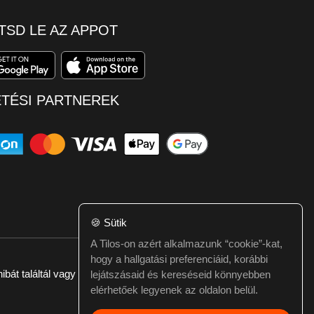
TSD LE AZ APPOT
ETÉSI PARTNEREK
🍪
Sütik
A Tilos-on azért alkalmazunk “cookie”-kat,
hogy a hallgatási preferenciáid, korábbi
ibát találtál vagy kérdésed van itt jelezd:
webmester@tilos.hu
lejátszásaid és kereséseid könnyebben
elérhetőek legyenek az oldalon belül.