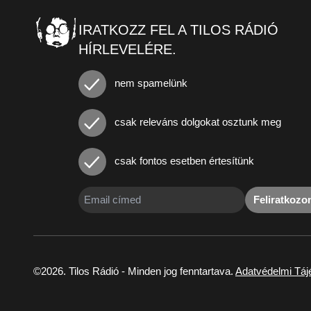
IRATKOZZ FEL A TILOS RÁDIÓ
HÍRLEVELÉRE.
nem spamelünk
csak releváns dolgokat osztunk meg
csak fontos esetben értesítünk
Feliratkoz
©2026. Tilos Rádió - Minden jog fenntartava.
Adatvédelmi Táj