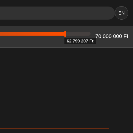
EN
70 000 000 Ft
62 799 207 Ft