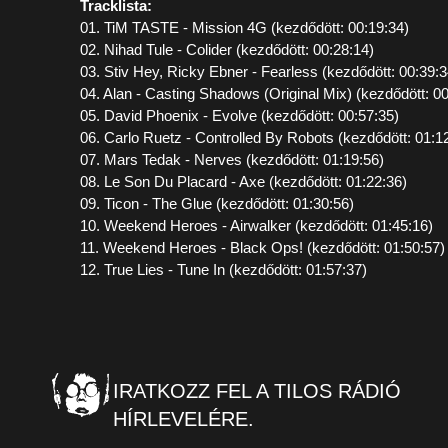
Tracklista:
01. TiM TASTE - Mission 4G (kezdődött: 00:19:34)
02. Nihad Tule - Colider (kezdődött: 00:28:14)
03. Stiv Hey, Ricky Ebner - Fearless (kezdődött: 00:39:3
04. Alan - Casting Shadows (Original Mix) (kezdődött: 00
05. David Phoenix - Evolve (kezdődött: 00:57:35)
06. Carlo Ruetz - Controlled By Robots (kezdődött: 01:1
07. Mars Tedak - Nerves (kezdődött: 01:19:56)
08. Le Son Du Placard - Axe (kezdődött: 01:22:36)
09. Ticon - The Glue (kezdődött: 01:30:56)
10. Weekend Heroes - Airwalker (kezdődött: 01:45:16)
11. Weekend Heroes - Black Ops! (kezdődött: 01:50:57)
12. True Lies - Tune In (kezdődött: 01:57:37)
IRATKOZZ FEL A TILOS RÁDIÓ
HÍRLEVELÉRE.