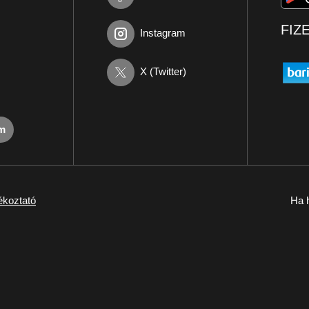
FIZ
Instagram
X (Twitter)
om
ékoztató
Ha h