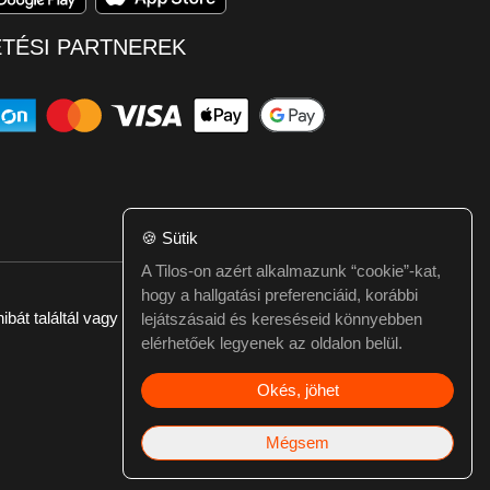
ETÉSI PARTNEREK
🍪
Sütik
A Tilos-on azért alkalmazunk “cookie”-kat,
hogy a hallgatási preferenciáid, korábbi
ibát találtál vagy kérdésed van itt jelezd:
webmester@tilos.hu
lejátszásaid és kereséseid könnyebben
elérhetőek legyenek az oldalon belül.
Okés, jöhet
Mégsem