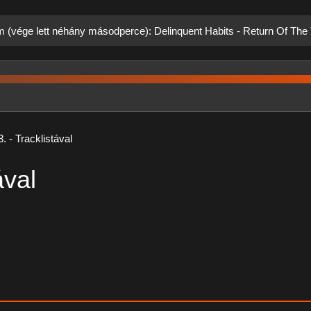
m (vége lett néhány másodperce): Delinquent Habits - Return Of The
. - Tracklistával
ával