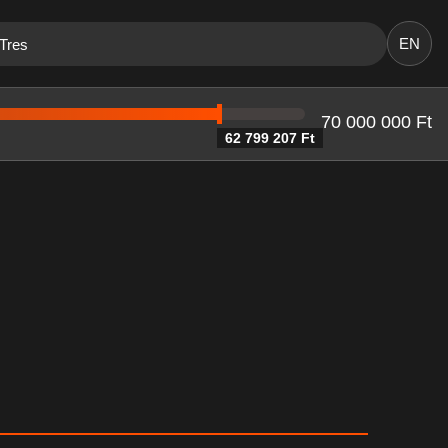
EN
 Tres
70 000 000 Ft
62 799 207 Ft