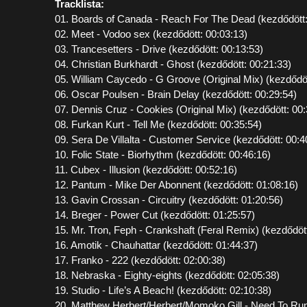
Tracklista:
01. Boards of Canada - Reach For The Dead (kezdődött:
02. Meet - Vodoo sex (kezdődött: 00:03:13)
03. Trancesetters - Drive (kezdődött: 00:13:53)
04. Christian Burkhardt - Ghost (kezdődött: 00:21:33)
05. William Caycedo - G Groove (Original Mix) (kezdődöt
06. Oscar Poulsen - Brain Delay (kezdődött: 00:29:54)
07. Dennis Cruz - Cookies (Original Mix) (kezdődött: 00:
08. Furkan Kurt - Tell Me (kezdődött: 00:35:54)
09. Sera De Villalta - Customer Service (kezdődött: 00:4
10. Folic State - Biorhythm (kezdődött: 00:46:16)
11. Cubex - Illusion (kezdődött: 00:52:16)
12. Pantum - Mike Der Abonnent (kezdődött: 01:08:16)
13. Gavin Crossan - Circuitry (kezdődött: 01:20:56)
14. Breger - Power Cut (kezdődött: 01:25:57)
15. Mr. Tron, Feph - Crankshaft (Feral Remix) (kezdődött
16. Amotik - Chauhattar (kezdődött: 01:44:37)
17. Franko - 222 (kezdődött: 02:00:38)
18. Nebraska - Eighty-eights (kezdődött: 02:05:38)
19. Studio - Life’s A Beach! (kezdődött: 02:10:38)
20. Matthew Herbert/Herbert/Momoko Gill - Need To Run