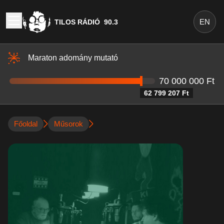
A tudás (és a) hatalom - Tilos Rádió
EN
TILOS RÁDIÓ
90.3
Maraton adomány mutató
70 000 000 Ft
62 799 207 Ft
Főoldal
Műsorok