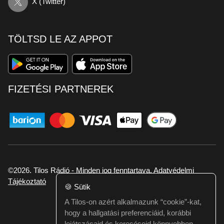
X (Twitter)
TÖLTSD LE AZ APPOT
FIZETÉSI PARTNEREK
©2026. Tilos Rádió - Minden jog fenntartava.
Adatvédelmi
Tájékoztató
🍪
Sütik
A Tilos-on azért alkalmazunk “cookie”-kat,
Ha hibát találtál vagy kérdésed van itt jelezd:
hogy a hallgatási preferenciáid, korábbi
webmester@tilos.hu
lejátszásaid és kereséseid könnyebben