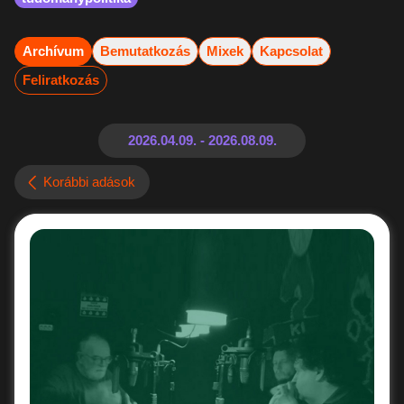
Archívum
Bemutatkozás
Mixek
Kapcsolat
Feliratkozás
Korábbi adások