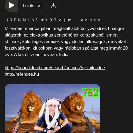
Lejátszás
ＵＲＢＮ Ｍ１ＮＤ ＃１３５ ｄｊ ｍｉｌｅｎｄｅｅ
Milendee repertoárjában megtalálhatók bollywoodi és bhangra
slágerek, az elektronikus zenetörténet korszakaiból ismert
stílusok, különleges remixek vagy időtlen ritkaságok, melyeket
fesztiválokon, klubokban vagy rádióban szólaltat meg immár 20
éve. A közös zenei nevező: India.
https://soundcloud.com/search/
sounds?q=milendee
http://milendee.hu