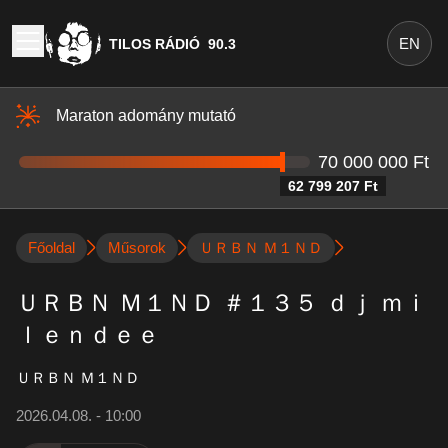
EN
TILOS RÁDIÓ
90.3
Maraton adomány mutató
70 000 000 Ft
62 799 207 Ft
Főoldal
Műsorok
ＵＲＢＮ Ｍ１ＮＤ
ＵＲＢＮ Ｍ１ＮＤ ＃１３５ ｄｊ ｍｉ
ｌｅｎｄｅｅ
ＵＲＢＮ Ｍ１ＮＤ
2026.04.08. - 10:00