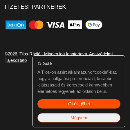
FIZETÉSI PARTNEREK
©2026. Tilos Rádió - Minden jog fenntartava.
Adatvédelmi
Tájékoztató
🍪
Sütik
A Tilos-on azért alkalmazunk “cookie”-kat,
Ha hibát találtál vagy kérdésed van itt jelezd:
hogy a hallgatási preferenciáid, korábbi
webmester@tilos.hu
lejátszásaid és kereséseid könnyebben
elérhetőek legyenek az oldalon belül.
Okés, jöhet
Mégsem