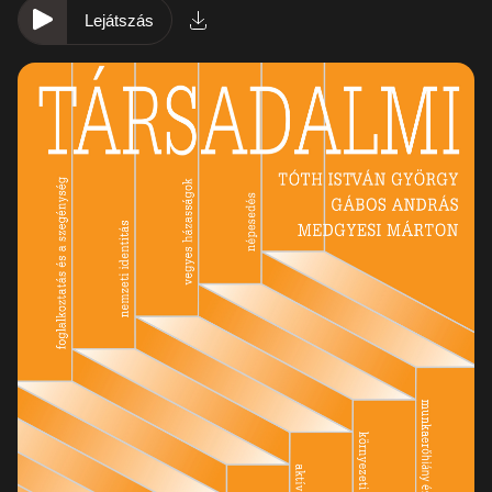
Lejátszás