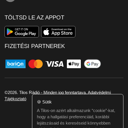
TÖLTSD LE AZ APPOT
FIZETÉSI PARTNEREK
©2026. Tilos Rádió - Minden jog fenntartava.
Adatvédelmi
Tájékoztató
🍪
Sütik
A Tilos-on azért alkalmazunk “cookie”-kat,
Ha hibát találtál vagy kérdésed van itt jelezd:
hogy a hallgatási preferenciáid, korábbi
webmester@tilos.hu
lejátszásaid és kereséseid könnyebben