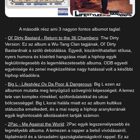
A második rész ami 3 nagyon fontos albumot taglal:
-
Ol' Dirty Bastard - Return to the 36 Chambers
: The Dirty
Version: Ez az album a Wu-Tang Clan tagjának, Ol' Dirty
Bastardnak a szóló debütálása. Egyedi, kiszámíthatatlan stílusa,
nyers humora és kísérleti hangzása miatt a hiphop egyik
legkülönlegesebb és legemlékezetesebb albuma. ODB egyedi
egyénisége és zenei megközelítése nagy hatással volt a későbbi
hiphop előadókra.
-
Big L - Lifestylez Ov Da Poor & Dangerous
: Big L ezen az
albumon mutatta meg lenyűgöző szövegírói képességeit. A lemez
tele van komplex rímekkel, szófordulatokkal és utcai
bölcsességgel. Big L korai halála miatt ez az album kultikus
státuszba emelkedett, és a mai napig a hiphop aranykorának
egyik legfontosabb alkotásaként tartják számon.
-
2Pac - Me Against the World
: 2Pac egyik legszemélyesebb és
legmélyebb albuma. A lemezen a rapper a belső vívódásairól,
fájdalmáról és a társadalmi igazságtalanságokról rappel. Ez az