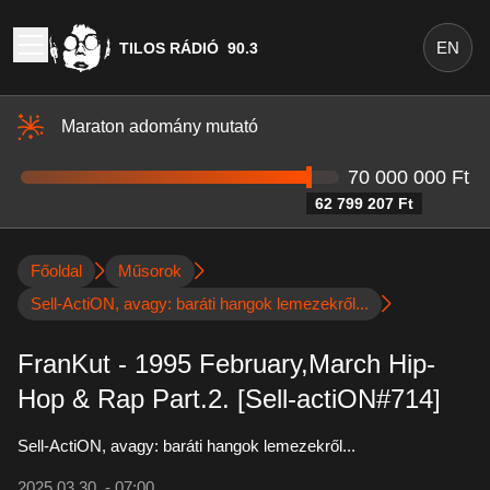
EN
TILOS RÁDIÓ
90.3
Maraton adomány mutató
70 000 000 Ft
62 799 207 Ft
Főoldal
Műsorok
Sell-ActiON, avagy: baráti hangok lemezekről...
FranKut - 1995 February,March Hip-
Hop & Rap Part.2. [Sell-actiON#714]
Sell-ActiON, avagy: baráti hangok lemezekről...
2025.03.30. - 07:00