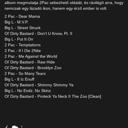
album megmutatja 2Pac sebezhető oldalát, és rávilágít arra, hogy
nemcsak egy lázadó ikon, hanem egy érző ember is volt.
2 Pac - Dear Mama
Big L - M.V.P.
Big L - Street Struck
Ol’ Dirty Bastard - Don't U Know, Pt. II
Big L - Put It On
2 Pac - Temptations
2 Pac - If I Die 2Nite
2 Pac - Me Against the World
Ol’ Dirty Bastard - Raw Hide
Ol’ Dirty Bastard - Brooklyn Zoo
2 Pac - So Many Tears
Big L - 8 Iz Enuff
Ol’ Dirty Bastard - Shimmy Shimmy Ya
Big L - No Endz, No Skinz
Ol’ Dirty Bastard - Proteck Ya Neck II The Zoo [Clean]