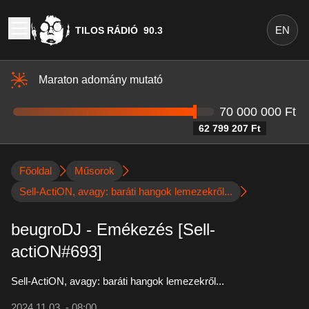
EN
TILOS RÁDIÓ
90.3
Maraton adomány mutató
70 000 000 Ft
62 799 207 Ft
Főoldal
Műsorok
Sell-ActiON, avagy: baráti hangok lemezekről...
beugroDJ - Emékezés [Sell-
actiON#693]
Sell-ActiON, avagy: baráti hangok lemezekről...
2024.11.03. - 08:00