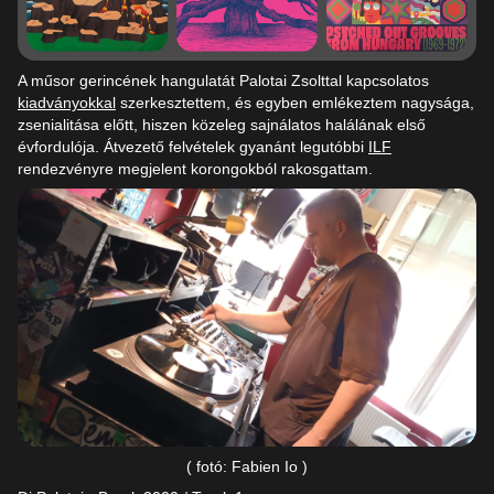
A műsor gerincének hangulatát Palotai Zsolttal kapcsolatos
kiadványokkal
szerkesztettem, és egyben emlékeztem nagysága,
zsenialitása előtt, hiszen közeleg sajnálatos halálának első
évfordulója. Átvezető felvételek gyanánt legutóbbi
ILF
rendezvényre megjelent korongokból rakosgattam.
( fotó: Fabien Io )