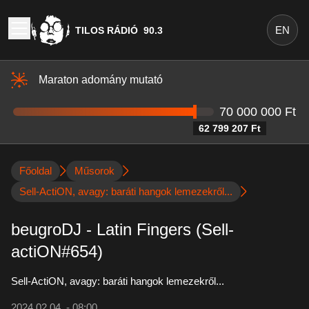
EN
TILOS RÁDIÓ
90.3
Maraton adomány mutató
70 000 000 Ft
62 799 207 Ft
Főoldal
Műsorok
Sell-ActiON, avagy: baráti hangok lemezekről...
beugroDJ - Latin Fingers (Sell-
actiON#654)
Sell-ActiON, avagy: baráti hangok lemezekről...
2024.02.04. - 08:00