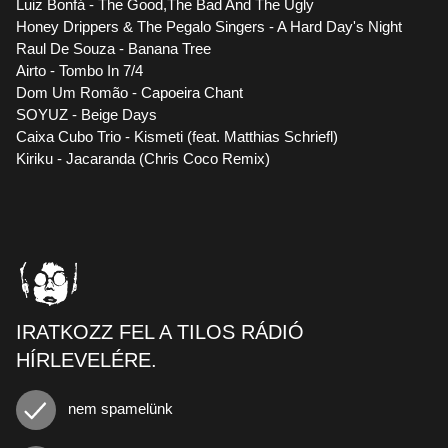
Luiz Bonfá - The Good,The Bad And The Ugly
Honey Drippers & The Pegalo Singers - A Hard Day's Night
Raul De Souza - Banana Tree
Airto - Tombo In 7/4
Dom Um Romão - Capoeira Chant
SOYUZ - Beige Days
Caixa Cubo Trio - Kismeti (feat. Matthias Schriefl)
Kiriku - Jacaranda (Chris Coco Remix)
IRATKOZZ FEL A TILOS RÁDIÓ
HÍRLEVELÉRE.
nem spamelünk