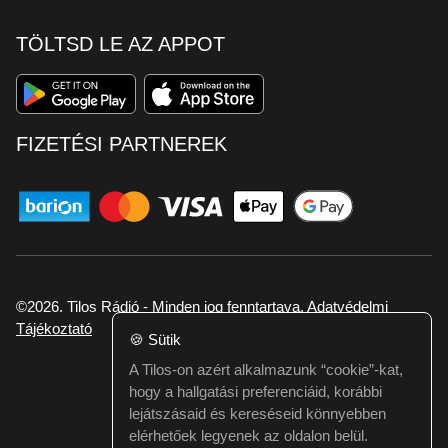
TÖLTSD LE AZ APPOT
FIZETÉSI PARTNEREK
©2026. Tilos Rádió - Minden jog fenntartava.
Adatvédelmi
Tájékoztató
🍪
Sütik
A Tilos-on azért alkalmazunk “cookie”-kat,
Ha hibát találtál vagy kérdésed van itt jelezd:
hogy a hallgatási preferenciáid, korábbi
webmester@tilos.hu
lejátszásaid és kereséseid könnyebben
elérhetőek legyenek az oldalon belül.