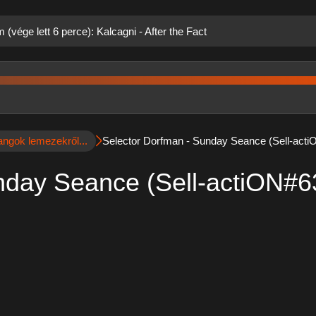
 (vége lett 6 perce): Kalcagni - After the Fact
angok lemezekről...
Selector Dorfman - Sunday Seance (Sell-act
nday Seance (Sell-actiON#6