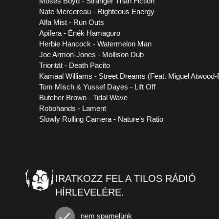
Moses Boyd - Stranger Than Fiction
Nate Mercereau - Righteous Energy
Alfa Mist - Run Outs
Apifera - Énék Hamaguro
Herbie Hancock - Watermelon Man
Joe Armon-Jones - Mollison Dub
Triorität - Death Pacito
Kamaal Williams - Street Dreams (Feat. Miguel Atwood
Tom Misch & Yussef Dayes - Lift Off
Butcher Brown - Tidal Wave
Robohands - Lament
Slowly Rolling Camera - Nature's Ratio
IRATKOZZ FEL A TILOS RÁDIÓ
HÍRLEVELÉRE.
nem spamelünk