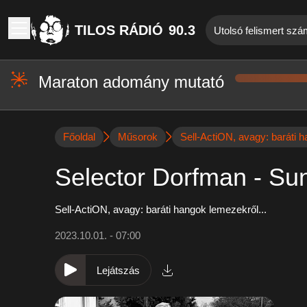
TILOS RÁDIÓ
90.3
Utolsó felismert szám
Maraton adomány mutató
Főoldal
Műsorok
Sell-ActiON, avagy: baráti h
Selector Dorfman - Su
Sell-ActiON, avagy: baráti hangok lemezekről...
2023.10.01. - 07:00
Lejátszás