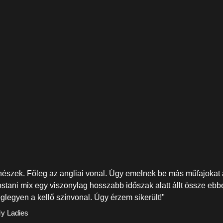
nészek. Főleg az angliai vonal. Úgy emelnek be más műfajokat a
ostani mix egy viszonylag hosszabb időszak alatt állt össze eb
glegyen a kellő színvonal. Úgy érzem sikerült!"
My Ladies