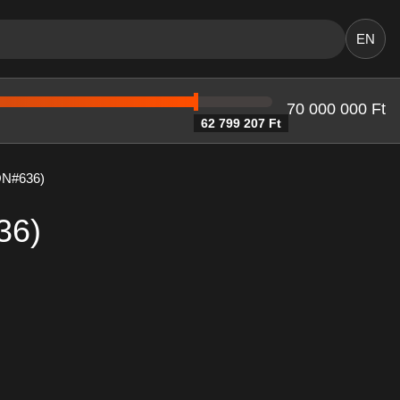
EN
70 000 000 Ft
62 799 207 Ft
iON#636)
36)