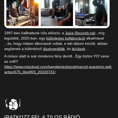
1997-ben hallhattunk róla először, a
Juice Records-nál
...míg
legutóbb, 2020-ban, egy
különleges kollaboráció
alkalmával
...és, hogy milyen állomások voltak, e két dátum között, abban
segítenek a különböző
diszkográfiák
, és
leírások
...
A műsor alatt is sok mindenre fény derült...Egy biztos YO! zene
az volt!!!
https://www.mixcloud.com/hanglemezbarat/marcel-guestmix-sell-
action575_tilos903_20220731/
IRATKOZZ FEL A TILOS RÁDIÓ