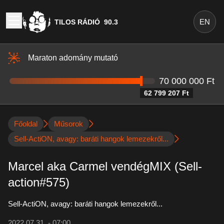
EN
TILOS RÁDIÓ
90.3
Maraton adomány mutató
70 000 000 Ft
62 799 207 Ft
Főoldal
Műsorok
Sell-ActiON, avagy: baráti hangok lemezekről...
Marcel aka Carmel vendégMIX (Sell-
action#575)
Sell-ActiON, avagy: baráti hangok lemezekről...
2022.07.31. - 07:00