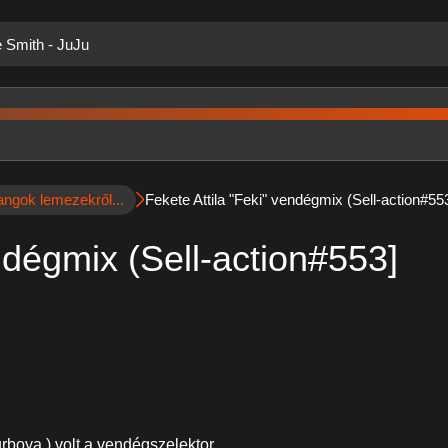
e Smith - JuJu
angok lemezekről...
Fekete Attila "Feki" vendégmix (Sell-action#55
ndégmix (Sell-action#553]
urboya
) volt a vendégszelektor