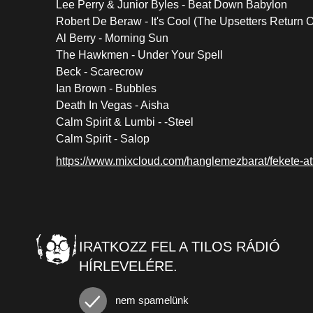
Lee Perry & Junior Byles - Beat Down Babylon
Robert De Beraw - It's Cool (The Upsetters Return 
Al Berry - Morning Sun
The Hawkmen - Under Your Spell
Beck - Scarecrow
Ian Brown - Bubbles
Death In Vegas - Aisha
Calm Spirit & Lumbi - -Steel
Calm Spirit - Salop
https://www.mixcloud.com/hanglemezbarat/fekete-a
IRATKOZZ FEL A TILOS RÁDIÓ
HÍRLEVELÉRE.
nem spamelünk