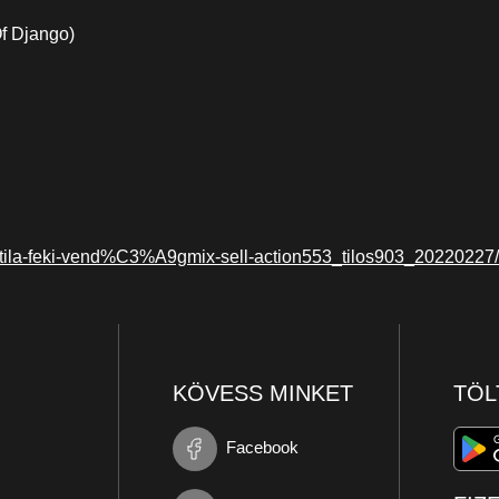
Of Django)
ttila-feki-vend%C3%A9gmix-sell-action553_tilos903_20220227/
KÖVESS MINKET
TÖL
Facebook