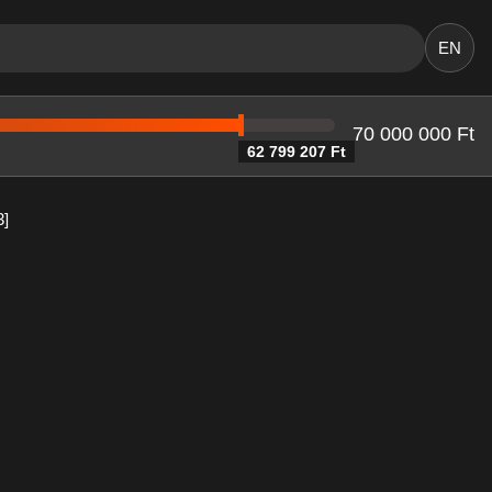
EN
70 000 000 Ft
62 799 207 Ft
3]