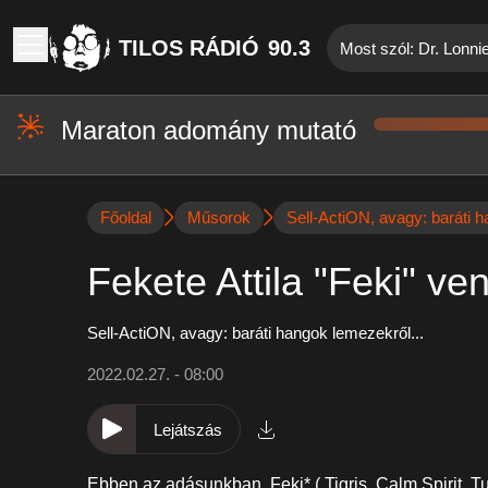
TILOS RÁDIÓ
90.3
Most szól: Dr. Lonni
Maraton adomány mutató
Főoldal
Műsorok
Sell-ActiON, avagy: baráti h
Fekete Attila "Feki" ve
Sell-ActiON, avagy: baráti hangok lemezekről...
2022.02.27. - 08:00
Lejátszás
Ebben az adásunkban,
Feki*
(
Tigris
,
Calm Spirit
,
T