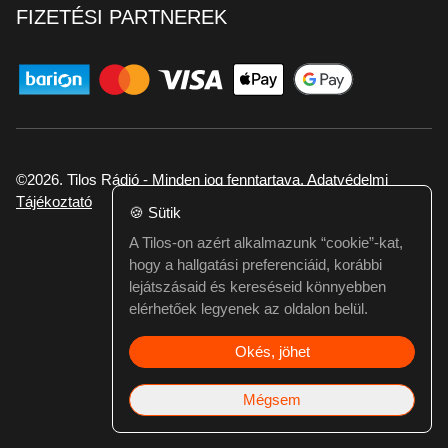
FIZETÉSI PARTNEREK
©2026. Tilos Rádió - Minden jog fenntartava.
Adatvédelmi
Tájékoztató
🍪
Sütik
A Tilos-on azért alkalmazunk “cookie”-kat,
Ha hibát találtál vagy kérdésed van itt jelezd:
hogy a hallgatási preferenciáid, korábbi
webmester@tilos.hu
lejátszásaid és kereséseid könnyebben
elérhetőek legyenek az oldalon belül.
Okés, jöhet
Mégsem