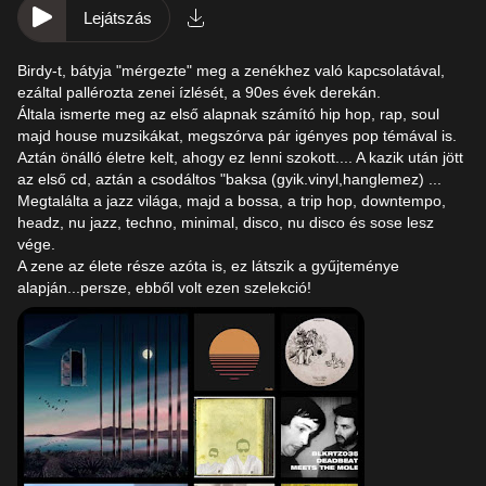
Lejátszás
Birdy-t, bátyja "mérgezte" meg a zenékhez való kapcsolatával,
ezáltal pallérozta zenei ízlését, a 90es évek derekán.
Általa ismerte meg az első alapnak számító hip hop, rap, soul
majd house muzsikákat, megszórva pár igényes pop témával is.
Aztán önálló életre kelt, ahogy ez lenni szokott.... A kazik után jött
az első cd, aztán a csodáltos "baksa (gyik.vinyl,hanglemez) ...
Megtalálta a jazz világa, majd a bossa, a trip hop, downtempo,
headz, nu jazz, techno, minimal, disco, nu disco és sose lesz
vége.
A zene az élete része azóta is, ez látszik a gyűjteménye
alapján...persze, ebből volt ezen szelekció!