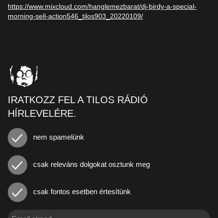
https://www.mixcloud.com/hanglemezbarat/dj-birdy-a-special-
morning-sell-action546_tilos903_20220109/
IRATKOZZ FEL A TILOS RÁDIÓ
HÍRLEVELÉRE.
nem spamelünk
csak releváns dolgokat osztunk meg
csak fontos esetben értesítünk