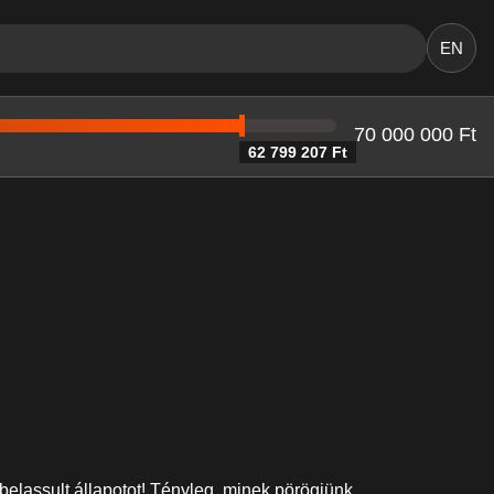
EN
70 000 000 Ft
62 799 207 Ft
belassult állapotot! Tényleg, minek pörögjünk