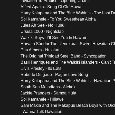
Invitation To Pradise - Opening Chant
Alfred Apaka - Song Of Old Hawaii
Harry Kalapana and The Blue Wahinis - The Last De
Sol Kamahele - To You Sweetheart Aloha
Jules Ah See - No Huhu
Ursula 1000 - Nightclap
Waikiki Boys - I'll See You In Hawaii
Horvath Sándor Tánczenekara - Sweet Hawaiian C
Pua Almera - Hukilau
The Original Trinidad Steel Band - Syncopation
Basil Henriques and The Waikiki Islanders - Can't 
Elvis Presley - Ito Eats
Roberto Delgado - Pagan Love Song
Harry Kalapana and The Blue Wahinis - Hawaiian 
South Sea Melodians - Alekoki
Jackie Prangers - Samoa Hula
Sol Kamahele - Hiilawe
Sam Makia and The Makapuu Beach Boys with Orche
I Wanna Talk Hawaiian