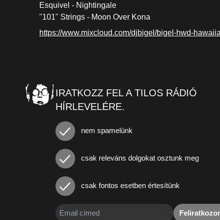
Esquivel - Nightingale
"101" Strings - Moon Over Kona
https://www.mixcloud.com/djbigel/bigel-hwd-hawaiian-
IRATKOZZ FEL A TILOS RÁDIÓ
HÍRLEVELÉRE.
nem spamelünk
csak releváns dolgokat osztunk meg
csak fontos esetben értesítünk
Feliratkoz