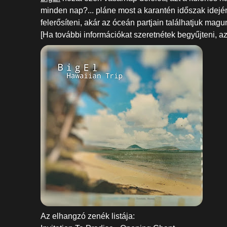
minden nap?... pláne most a karantén időszak idejé
felerősíteni, akár az óceán partjain találhatjuk magun
[Ha további információkat szeretnétek begyűjteni, a
Az elhangzó zenék listája: