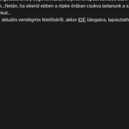
n...Netán, ha sikerül ebben a röpke órában csukva tartanunk a
kat...
z aktuális vendégmix felelőséről, akkor
IDE
látogatva, tapasztalh