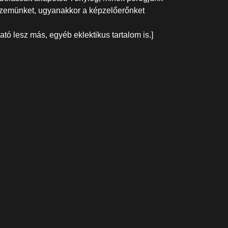
 szemünket, ugyanakkor a képzelőerőnket
ató lesz más, egyéb eklektikus tartalom is.]