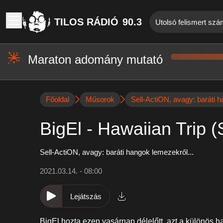
TILOS RÁDIÓ
90.3
Utolsó felismert sz
Maraton adomány mutató
Főoldal
Műsorok
Sell-ActiON, avagy: baráti h
BigEl - Hawaiian Trip (
Sell-ActiON, avagy: baráti hangok lemezekről...
2021.03.14. - 08:00
Lejátszás
BigEl
hozta ezen vasárnap délelőtt, azt a különös ha