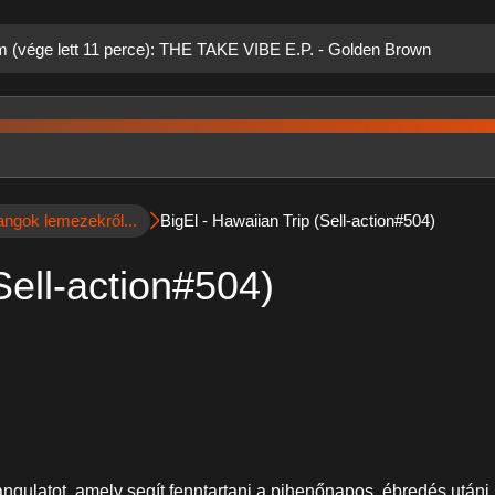
ám (vége lett 11 perce): THE TAKE VIBE E.P. - Golden Brown
angok lemezekről...
BigEl - Hawaiian Trip (Sell-action#504)
Sell-action#504)
ngulatot, amely segít fenntartani a pihenőnapos, ébredés utáni 