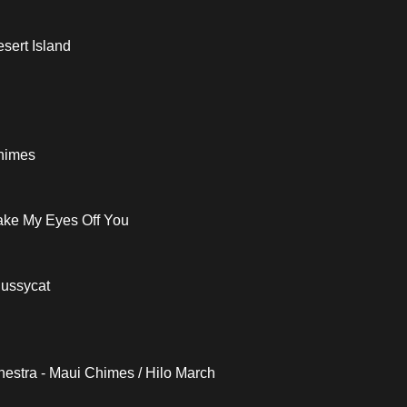
sert Island
himes
Take My Eyes Off You
Pussycat
stra - Maui Chimes / Hilo March