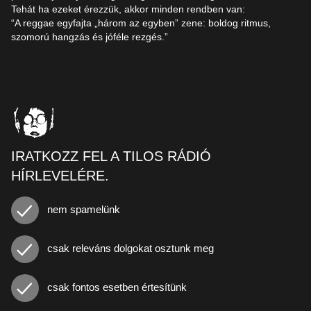
Tehát ha ezeket érezzük, akkor minden rendben van:
“A reggae egyfajta „három az egyben” zene: boldog ritmus,
szomorú hangzás és jóféle rezgés.”
IRATKOZZ FEL A TILOS RÁDIÓ
HÍRLEVELÉRE.
nem spamelünk
csak releváns dolgokat osztunk meg
csak fontos esetben értesítünk