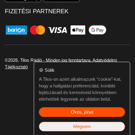
FIZETÉSI PARTNEREK
©2026. Tilos Rádió - Minden jog fenntartava.
Adatvédelmi
Tájékoztató
🍪
Sütik
A Tilos-on azért alkalmazunk “cookie”-kat,
Ha hibát találtál vagy kérdésed van itt jelezd:
hogy a hallgatási preferenciáid, korábbi
webmester@tilos.hu
lejátszásaid és kereséseid könnyebben
elérhetőek legyenek az oldalon belül.
Okés, jöhet
Mégsem