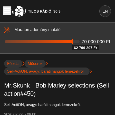
EN
TILOS RÁDIÓ
90.3
Maraton adomány mutató
70 000 000 Ft
62 799 207 Ft
Főoldal
Műsorok
Sell-ActiON, avagy: baráti hangok lemezekről...
Mr.Skunk - Bob Marley selections (Sell-
action#450)
Sell-ActiON, avagy: baráti hangok lemezekről...
2020.02.23. - 08:00