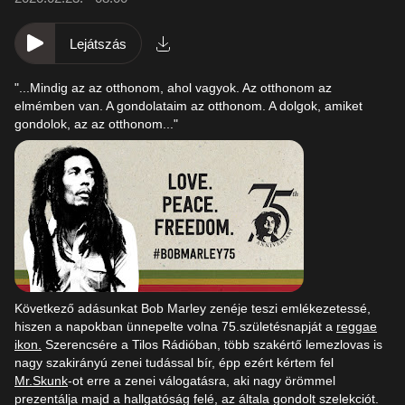
Lejátszás
"...Mindig az az otthonom, ahol vagyok. Az otthonom az
elmémben van. A gondolataim az otthonom. A dolgok, amiket
gondolok, az az otthonom..."
Következő adásunkat Bob Marley zenéje teszi emlékezetessé,
hiszen a napokban ünnepelte volna 75.születésnapját a
reggae
ikon.
Szerencsére a Tilos Rádióban, több szakértő lemezlovas is
nagy szakirányú zenei tudással bír, épp ezért kértem fel
Mr.Skunk
-ot erre a zenei válogatásra, aki nagy örömmel
prezentálja majd a hallgatóság felé, az általa gondolt szelekciót.