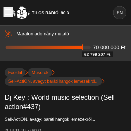
EN
TILOS RÁDIÓ
90.3
Maraton adomány mutató
70 000 000 Ft
62 799 207 Ft
Főoldal
Műsorok
Sell-ActiON, avagy: baráti hangok lemezekről...
Dj Key : World music selection (Sell-
action#437)
Sell-ActiON, avagy: baráti hangok lemezekről...
2019.11.10. - 08:00