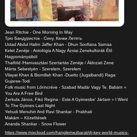
Jean Ritchie - One Morning In May
Тріо Бандуристок - Сину, Качки Летять
Ustad Abdul Halim Jaffer Khan - Dhun Soofiana Samaa
Kelet Zenéje - Antológia A Nagy Ázsiai Zenekultúrák Élő
Hagyományaiból
Thaiföld /Hamvasztási Szertartás Zenéje / Áldozati Zene
Márta Sebestyén - Szerelem, Szerelem
Vilayat Khan & Bismillah Khan -Duetto (Jugalbandi) Raga:
Gujaree-Todi
Folk music from Lőrincréve - Szabad Madár Vagy Te, Babám =
You Are A Free Bird
Zerkula János, Fikó Regina - Este A Gyimesbe' Jártam = I Went
To The Gyimes Last Night
Yehudi Menuhin And Ravi Shankar - Prabhati
Makám ‎– Közelítések
Ananda Shankar - Snow Flower
https://www.mixcloud.com/hanglemezbarat/dj-key-world-musics-