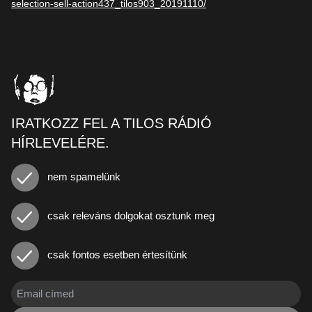
selection-sell-action437_tilos903_20191110/
IRATKOZZ FEL A TILOS RÁDIÓ
HÍRLEVELÉRE.
nem spamelünk
csak releváns dolgokat osztunk meg
csak fontos esetben értesítünk