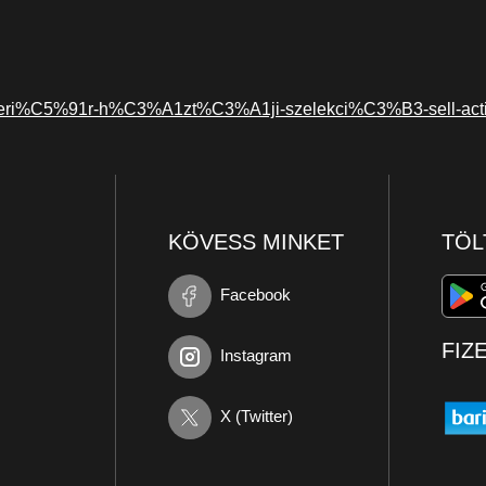
mperi%C5%91r-h%C3%A1zt%C3%A1ji-szelekci%C3%B3-sell-act
KÖVESS MINKET
TÖL
Facebook
FIZ
Instagram
X (Twitter)