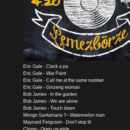
Eric Gale - Clock a pa
Eric Gale - War Paint
Eric Gale - Call me at the same number
Eric Gale - Ginzeng woman
Bob James - In the garden
Bob James - We are alone
Bob James - Touch down
Mongo Santamaria ?– Watermelon man
Maynard Ferguson - Don't stop til
Chase - Open up wide