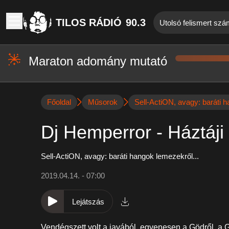
TILOS RÁDIÓ
90.3
Utolsó felismert szá
Maraton adomány mutató
Főoldal
Műsorok
Sell-ActiON, avagy: baráti h
Dj Hemperror - Háztáji 
Sell-ActiON, avagy: baráti hangok lemezekről...
2019.04.14. - 07:00
Lejátszás
Vendégszett volt a javából, egyenesen a Gödről, a 