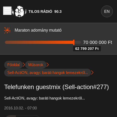
EN
TILOS RÁDIÓ
90.3
Maraton adomány mutató
70 000 000 Ft
62 799 207 Ft
Főoldal
Műsorok
Sell-ActiON, avagy: baráti hangok lemezekről...
Telefunken guestmix (Sell-action#277)
Sell-ActiON, avagy: baráti hangok lemezekről...
2016.10.02. - 07:00