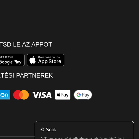
TSD LE AZ APPOT
ETÉSI PARTNEREK
🍪
Sütik
A Tilos-on azért alkalmazunk “cookie”-kat,