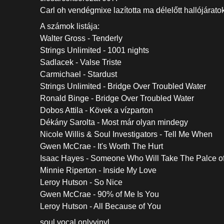
Carl oh vendégmixe lazította ma délelőtt hallójáratok
A számok listája:
Walter Gross - Tenderly
Strings Unlimited - 1001 nights
Sadlacek - Valse Triste
Carmichael - Stardust
Strings Unlimited - Bridge Over Troubled Water
Ronald Binge - Bridge Over Troubled Water
Dobos Attila - Kövek a vízparton
Dékány Sarolta - Most már olyan mindegy
Nicole Willis & Soul Investigators - Tell Me When
Gwen McCrae - It's Worth The Hurt
Isaac Hayes - Someone Who Will Take The Palce o
Minnie Riperton - Inside My Love
Leroy Hutson - So Nice
Gwen McCrae - 90% of Me Is You
Leroy Hutson - All Because of You
soul vocal onlyvinyl