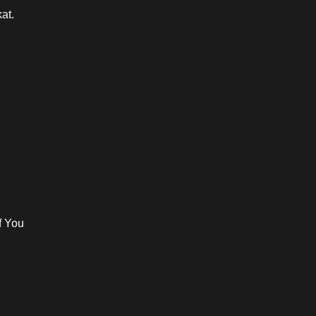
at.
f You