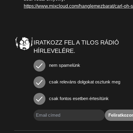
https://www.mixcloud.com/hanglemezbarat/carl-oh-s
IRATKOZZ FEL A TILOS RÁDIÓ
HÍRLEVELÉRE.
nem spamelünk
csak releváns dolgokat osztunk meg
csak fontos esetben értesítünk
Feliratkoz