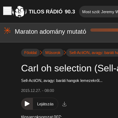
TILOS RÁDIÓ
90.3
Most szól: Jeremy We
Maraton adomány mutató
Főoldal
Műsorok
Sell-ActiON, avagy: baráti h
Carl oh selection (Sell
Sell-ActiON, avagy: baráti hangok lemezekről...
2015.12.27. - 08:00
Lejátszás
tilosarcoksorozat 007: