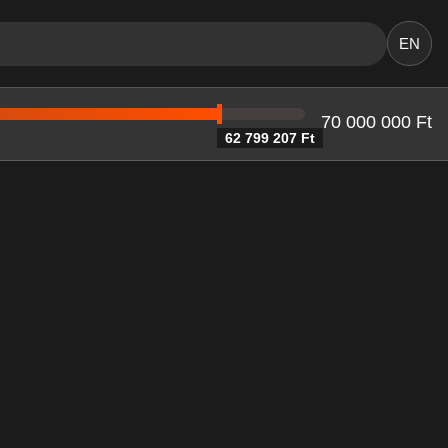
EN
70 000 000 Ft
62 799 207 Ft