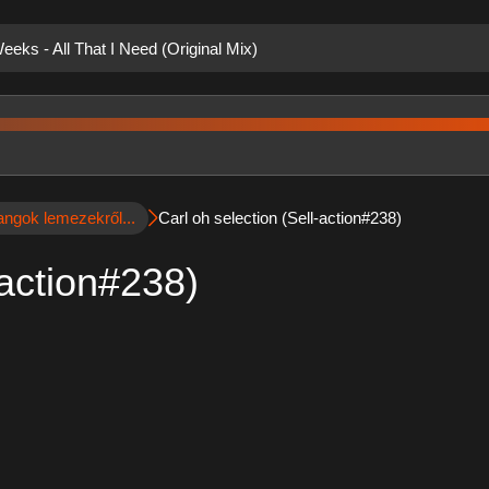
eks - All That I Need (Original Mix)
angok lemezekről...
Carl oh selection (Sell-action#238)
-action#238)