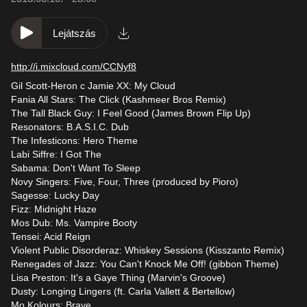
Lejátszás
http://i.mixcloud.com/CCNyf8
Gil Scott-Heron c Jamie XX: My Cloud
Fania All Stars: The Click (Kashmeer Bros Remix)
The Tall Black Guy: I Feel Good (James Brown Flip Up)
Resonators: B.A.S.I.C. Dub
The Infesticons: Hero Theme
Labi Siffre: I Got The
Sabama: Don't Want To Sleep
Novy Singers: Five, Four, Three (produced by Pioro)
Sagesse: Lucky Day
Fizz: Midnight Haze
Mos Dub: Ms. Vampire Booty
Tensei: Acid Reign
Violent Public Disorderaz: Whiskey Sessions (Kisszanto Remix)
Renegades of Jazz: You Can't Knock Me Off! (gibbon Theme)
Lisa Preston: It's a Gaye Thing (Marvin's Groove)
Dusty: Longing Lingers (ft. Carla Vallett & Bertellow)
Mo Kolours: Brave