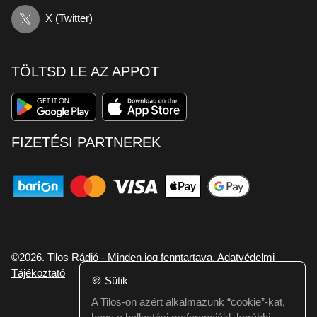
X (Twitter)
TÖLTSD LE AZ APPOT
FIZETÉSI PARTNEREK
©2026. Tilos Rádió - Minden jog fenntartava.
Adatvédelmi
Tájékoztató
🍪
Sütik
A Tilos-on azért alkalmazunk “cookie”-kat,
Ha hibát találtál vagy kérdésed van itt jelezd: