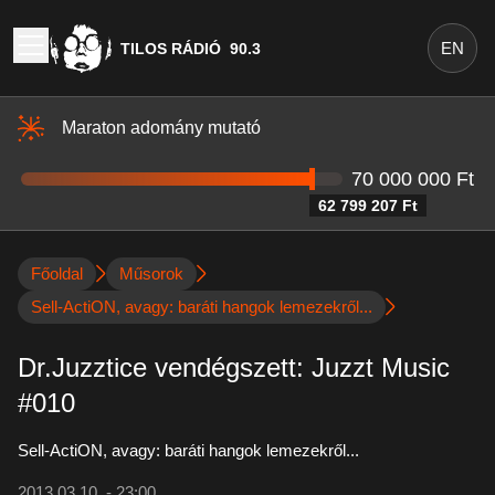
EN
TILOS RÁDIÓ
90.3
Maraton adomány mutató
70 000 000 Ft
62 799 207 Ft
Főoldal
Műsorok
Sell-ActiON, avagy: baráti hangok lemezekről...
Dr.Juzztice vendégszett: Juzzt Music
#010
Sell-ActiON, avagy: baráti hangok lemezekről...
2013.03.10. - 23:00