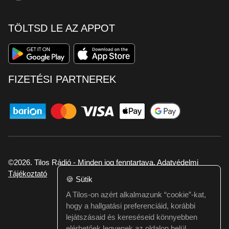
TÖLTSD LE AZ APPOT
FIZETÉSI PARTNEREK
©2026. Tilos Rádió - Minden jog fenntartava.
Adatvédelmi
Tájékoztató
🍪
Sütik
A Tilos-on azért alkalmazunk “cookie”-kat,
Ha hibát találtál vagy kérdésed van itt jelezd:
hogy a hallgatási preferenciáid, korábbi
webmester@tilos.hu
lejátszásaid és kereséseid könnyebben
elérhetőek legyenek az oldalon belül.