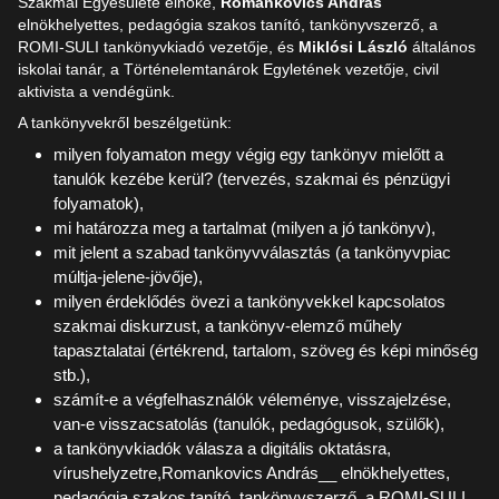
Szakmai Egyesülete elnöke,
Romankovics András
elnökhelyettes, pedagógia szakos tanító, tankönyvszerző, a
ROMI-SULI tankönyvkiadó vezetője, és
Miklósi László
általános
iskolai tanár, a Történelemtanárok Egyletének vezetője, civil
aktivista a vendégünk.
A tankönyvekről beszélgetünk:
milyen folyamaton megy végig egy tankönyv mielőtt a
tanulók kezébe kerül? (tervezés, szakmai és pénzügyi
folyamatok),
mi határozza meg a tartalmat (milyen a jó tankönyv),
mit jelent a szabad tankönyvválasztás (a tankönyvpiac
múltja-jelene-jövője),
milyen érdeklődés övezi a tankönyvekkel kapcsolatos
szakmai diskurzust, a tankönyv-elemző műhely
tapasztalatai (értékrend, tartalom, szöveg és képi minőség
stb.),
számít-e a végfelhasználók véleménye, visszajelzése,
van-e visszacsatolás (tanulók, pedagógusok, szülők),
a tankönyvkiadók válasza a digitális oktatásra,
vírushelyzetre,Romankovics András__ elnökhelyettes,
pedagógia szakos tanító, tankönyvszerző, a ROMI-SULI