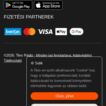
FIZETÉSI PARTNEREK
©2026. Tilos Rádió - Minden jog fenntartava.
Adatvédelmi
Tájékoztató
🍪
Sütik
A Tilos-on azért alkalmazunk “cookie”-kat,
Ha hibát találtál vagy kérdésed van itt jelezd:
hogy a hallgatási preferenciáid, korábbi
webmester@tilos.hu
lejátszásaid és kereséseid könnyebben
elérhetőek legyenek az oldalon belül.
Okés, jöhet