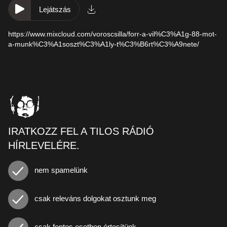
Lejátszás
https://www.mixcloud.com/voroscsilla/forr-a-vil%C3%A1g-88-mot-
a-munk%C3%A1soszt%C3%A1ly-t%C3%B6rt%C3%A9nete/
IRATKOZZ FEL A TILOS RÁDIÓ
HÍRLEVELÉRE.
nem spamelünk
csak releváns dolgokat osztunk meg
csak fontos esetben értesítünk