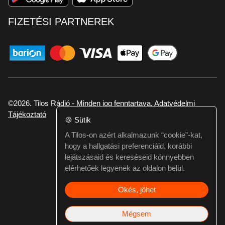
FIZETÉSI PARTNEREK
©2026. Tilos Rádió - Minden jog fenntartava.
Adatvédelmi
Tájékoztató
🍪
Sütik
A Tilos-on azért alkalmazunk “cookie”-kat,
Ha hibát találtál vagy kérdésed van itt jelezd:
hogy a hallgatási preferenciáid, korábbi
webmester@tilos.hu
lejátszásaid és kereséseid könnyebben
elérhetőek legyenek az oldalon belül.
Okés, jöhet
Mégsem