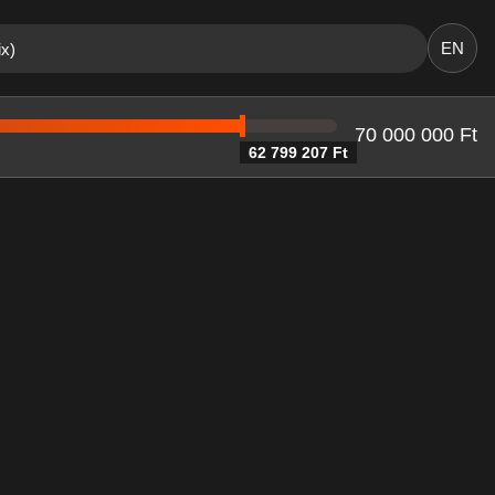
EN
ix)
70 000 000 Ft
62 799 207 Ft