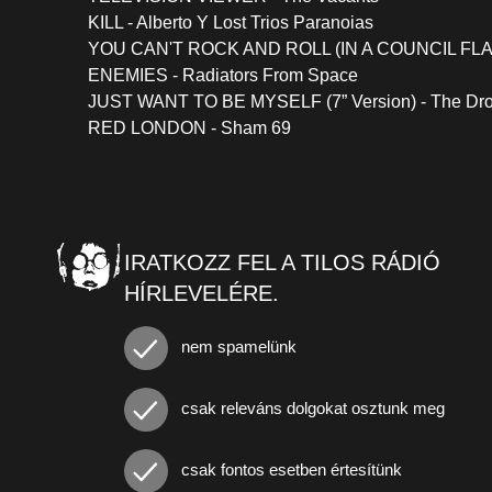
KILL - Alberto Y Lost Trios Paranoias
YOU CAN'T ROCK AND ROLL (IN A COUNCIL FLAT)
ENEMIES - Radiators From Space
JUST WANT TO BE MYSELF (7” Version) - The Dr
RED LONDON - Sham 69
IRATKOZZ FEL A TILOS RÁDIÓ
HÍRLEVELÉRE.
nem spamelünk
csak releváns dolgokat osztunk meg
csak fontos esetben értesítünk