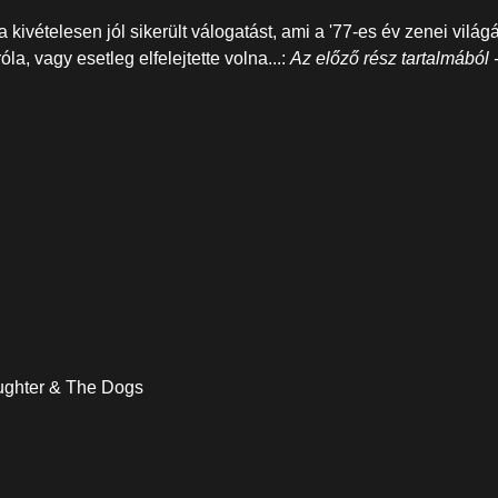
a kivételesen jól sikerült válogatást, ami a '77-es év zenei vil
la, vagy esetleg elfelejtette volna...:
Az előző rész tartalmából 
hter & The Dogs