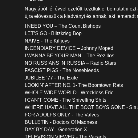
Nagyjából fél évvel ezelőtt kezdtük el bemutatni ezt 
újra elővesszük a kiadványt és annak, aki lemaradt ró
I NEED YOU – The Count Bishops
LET’S GO - Blitzkrieg Bop
NAIVE - The Killjoys
INCENDIARY DEVICE – Johnny Moped
I WANNA BE YOUR MAN – The Rezillos
NO RUSSIANS IN RUSSIA – Radio Stars
FASCIST PIGS - The Nosebleeds
JUBILEE ’77 - The Exile
LOOKIN' AFTER NO. 1- The Boomtown Rats
WHOLE WIDE WORLD - Wreckless Eric
I CAN’T COME - The Snivelling Shits
WHERE HAVE ALL THE BOOT BOYS GONE - Slaug
FOR ADOLFS ONLY - The Valves
BULLETIN - Doctors Of Madness
DAY BY DAY - Generation X
TELEVISION VIEWER - The Vacants