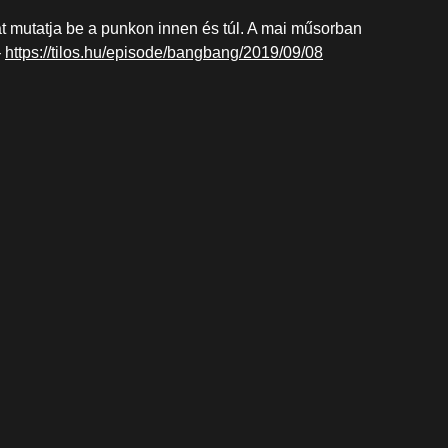
ágát mutatja be a punkon innen és túl. A mai műsorban
-
https://tilos.hu/episode/bangbang/2019/09/08