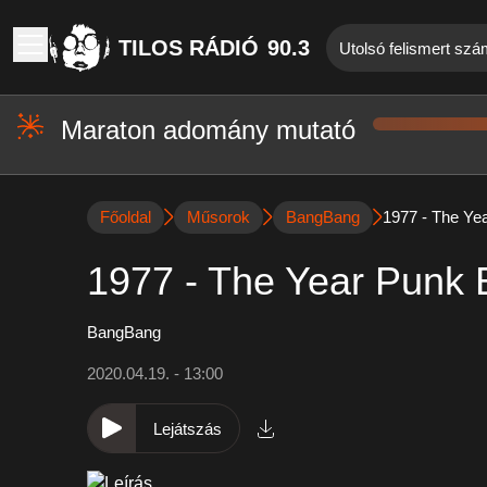
TILOS RÁDIÓ
90.3
Utolsó felismert szá
Maraton adomány mutató
Főoldal
Műsorok
BangBang
1977 - The Yea
1977 - The Year Punk B
BangBang
2020.04.19. - 13:00
Lejátszás