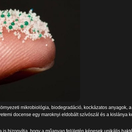
 környezeti mikrobiológia, biodegradáció, kockázatos anyagok,
temi docense egy maroknyi eldobált szívószál és a kislánya kérd
a is bizonyítja, hogy a műanyag felületén képesek unikális bak