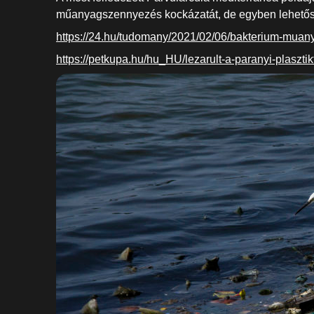
műanyagszennyezés kockázatát, de egyben lehetős
https://24.hu/tudomany/2021/02/06/bakterium-muany
https://petkupa.hu/hu_HU/lezarult-a-paranyi-plaszti