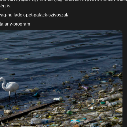
ég is.
ag-hulladek-pet-palack-szivoszal/
ktalany-program