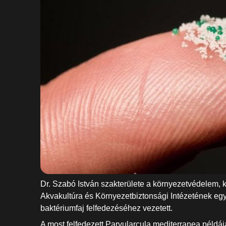
Dr. Szabó István szakterülete a környezetvédelem,
Akvakultúra és Környezetbiztonsági Intézetének egye
baktériumfaj felfedezéséhez vezetett.
A most felfedezett Parvularcula mediterranea példáj