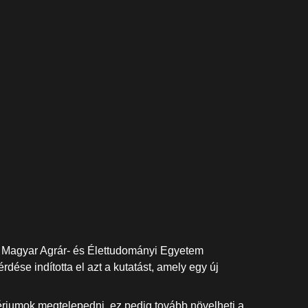
 a Magyar Agrár- és Élettudományi Egyetem
ése indította el azt a kutatást, amely egy új
tériumok megtelepedni, ez pedig tovább növelheti a