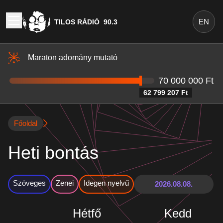
Heti bontás - Tilos Rádió
EN
TILOS RÁDIÓ
90.3
Maraton adomány mutató
70 000 000 Ft
62 799 207 Ft
Főoldal
Heti bontás
Szöveges
Zenei
Idegen nyelvű
Hétfő
Kedd