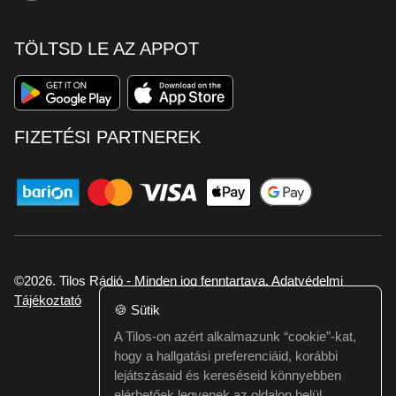
TÖLTSD LE AZ APPOT
FIZETÉSI PARTNEREK
©2026. Tilos Rádió - Minden jog fenntartava.
Adatvédelmi
Tájékoztató
🍪
Sütik
A Tilos-on azért alkalmazunk “cookie”-kat,
Ha hibát találtál vagy kérdésed van itt jelezd:
hogy a hallgatási preferenciáid, korábbi
webmester@tilos.hu
lejátszásaid és kereséseid könnyebben
elérhetőek legyenek az oldalon belül.