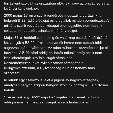
forrásként szolgált az országban élőknek, vagy az ország sorsára
kíváncsi külföldieknek.
2000 május 17-én a szerb rendőrség megszállta barátaink, a
belgrádi B-92 rádió stúdióját és lefoglaltak minden berendezést. A
militáns szerb vezetés bunkóságai ellen egyelőre nem tudunk
sokat tenni, de azért csináltunk néhány dolgot.
Május 31-e, hétfőtől csütörtökig és vasárnap este tíztől fél órán át
közvetítjük a B2-92 híreit, amelyet ők immár nem tudnak földi
sugárzás útján továbbítani. Az adás műholdas közvetítéssel jut el
hozzánk. A B-92 hírei addig hallhatók nálunk, amíg nekik nem
lesz lehetőségük újra földi sugárzással adni.
Kezdeményezésünket nyilatkozatban támogatta a
Külügyminisztérium, a Nyilvánosság Klub és néhány más
szervezet.
Küldtünk egy tiltakozó levelet a jugoszláv nagykövetségnek,
amelyben nagyon szigorú hangon szóltunk hozzájuk. Ez biztosan
hatott!
Szervezünk egy B2-92 napot a Szigetre, bár reméljük, hogy
addigra már nem lesz szükségük a szolidaritásunkra.