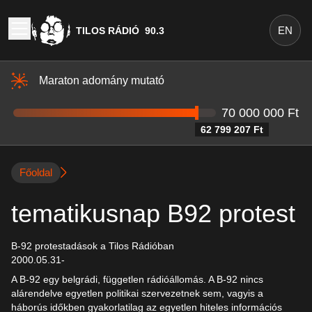
EN
TILOS RÁDIÓ
90.3
Maraton adomány mutató
70 000 000 Ft
62 799 207 Ft
Főoldal
tematikusnap B92 protest
B-92 protestadások a Tilos Rádióban
2000.05.31-
A B-92 egy belgrádi, független rádióállomás. A B-92 nincs
alárendelve egyetlen politikai szervezetnek sem, vagyis a
háborús időkben gyakorlatilag az egyetlen hiteles információs