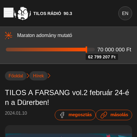
EN
TILOS RÁDIÓ
90.3
Maraton adomány mutató
70 000 000 Ft
62 799 207 Ft
Főoldal
Hírek
TILOS A FARSANG vol.2 február 24-é
n a Dürerben!
2024.01.10
megosztás
másolás