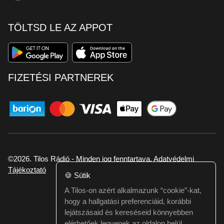
TÖLTSD LE AZ APPOT
FIZETÉSI PARTNEREK
©2026. Tilos Rádió - Minden jog fenntartava.
Adatvédelmi
Tájékoztató
🍪
Sütik
A Tilos-on azért alkalmazunk “cookie”-kat,
Ha hibát találtál vagy kérdésed van itt jelezd:
hogy a hallgatási preferenciáid, korábbi
webmester@tilos.hu
lejátszásaid és kereséseid könnyebben
elérhetőek legyenek az oldalon belül.