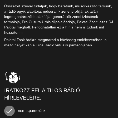
Összetört szívvel tudatjuk, hogy barátunk, műsorkészítő társunk,
a rádió egyik alapítója, műsoraink zenei profiljának talán
legmeghatározóbb alakítója, generációk zenei ízlésének
formálója, Pro Cultura Urbis díjas előadója, Palotai Zsolt, azaz DJ
Palotai meghalt. Felfoghatatlan ez a hír, s nem is tudunk mit
hozzátenni.
Palotai Zsolt örökre megmarad a közösség emlékezetében, s
méltó helyet kap a Tilos Rádió virtuális panteonjában.
IRATKOZZ FEL A TILOS RÁDIÓ
HÍRLEVELÉRE.
nem spamelünk