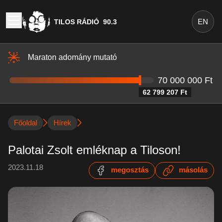
EN
TILOS RÁDIÓ
90.3
Maraton adomány mutató
70 000 000 Ft
62 799 207 Ft
Főoldal
Hírek
Palotai Zsolt emléknap a Tiloson!
2023.11.18
megosztás
másolás