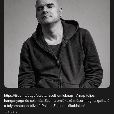
https://tilos.hu/page/palotai-zsolt-emleknap
- A nap teljes
hanganyaga és sok más Zsoltra emlékező műsor meghallgatható
a folyamatosan bővülő Palotai Zsolt emlékoldalon!
-*-*-*-*-*-