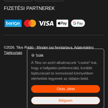
FIZETÉSI PARTNEREK
©2026. Tilos Rádió - Minden jog fenntartava.
Adatvédelmi
Tájékoztató
🍪
Sütik
A Tilos-on azért alkalmazunk “cookie”-kat,
Ha hibát találtál vagy kérdésed van itt jelezd:
hogy a hallgatási preferenciáid, korábbi
webmester@tilos.hu
lejátszásaid és kereséseid könnyebben
elérhetőek legyenek az oldalon belül.
Okés, jöhet
Mégsem