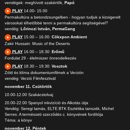
vendégek: meghívott szakértők,
Papó
PLAY
14.00- 15.00
Permakultúra a betondzsungelben - hogyan tudjuk a kizsigerelt
városokat élhetőbbé tenni a permakultúra segítségével?
vendég:
Lőrinczi István, PermaGang
PLAY
15.00 – 16.00:
Cökxpon Ambient
Zakir Hussain: Music of the Deserts
PLAY
16.00 – 18.30:
Erőmű
Fordulat 29 - élelmiszer önrendelkezés
PLAY
18.30 – 19.30:
Vosztok
Zöld és klíma dokumentumfilmek a Verzión
vendég: Verzió Filmfesztivál
november 11. Csütörtök
10.00-12.00 Szakácstolvaj
20.00-22.00 Spanyol inkvizíció és Alkotás útja
Vendég: Seregi tamás, ELTE BTK Esztétika tanszék, Michel
Serres: A természeti szerződés c. könyvének fordítója
Téma: a könyv
november 12. Péntek