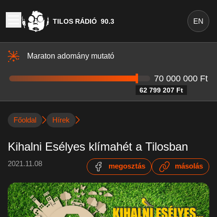
EN
TILOS RÁDIÓ
90.3
Maraton adomány mutató
70 000 000 Ft
62 799 207 Ft
Főoldal
Hírek
Kihalni Esélyes klímahét a Tilosban
2021.11.08
megosztás
másolás