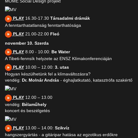
MOME Social Design projekt
PLAY
16.30-17.30
Társadalmi drámák
A fenntarthatatlanság fenntarthatósága
PLAY
21.00-22.00
Fleó
november 10. Szerda
PLAY
8.00 - 10.00:
Be Water
A Tibeti-fennsík helyzete az ENSZ Klímakonferenciáján
PLAY
10.00 – 12.00:
3. utas
Hogyan készülhetünk fel a klímaváltozásra?
vendég:
Dr. Molnár András
- éghajlatkutató, katasztrófa szakértő
PLAY
12.00 – 13.00
vendég:
Bélaműhely
koncert és beszélgetés
PLAY
13.00 – 14.00:
Szikvíz
hangszergyártás - a gitáripar hatása az egzotikus erdőkre