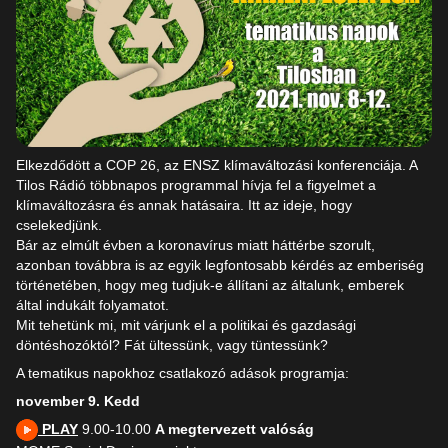
Elkezdődött a COP 26, az ENSZ klímaváltozási konferenciája. A
Tilos Rádió többnapos programmal hívja fel a figyelmet a
klímaváltozásra és annak hatásaira. Itt az ideje, hogy
cselekedjünk.
Bár az elmúlt évben a koronavírus miatt háttérbe szorult,
azonban továbbra is az egyik legfontosabb kérdés az emberiség
történetében, hogy meg tudjuk-e állítani az általunk, emberek
által indukált folyamatot.
Mit tehetünk mi, mit várjunk el a politikai és gazdasági
döntéshozóktól? Fát ültessünk, vagy tüntessünk?
A tematikus napokhoz csatlakozó adások programja:
november 9. Kedd
PLAY
9.00-10.00
A megtervezett valóság