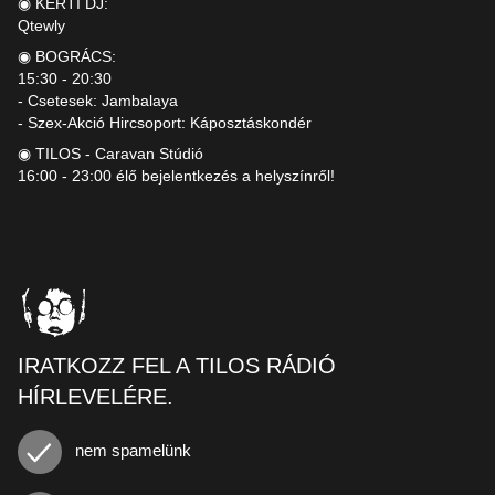
◉ KERTI DJ:
Qtewly
◉ BOGRÁCS:
15:30 - 20:30
- Csetesek: Jambalaya
- Szex-Akció Hircsoport: Káposztáskondér
◉ TILOS - Caravan Stúdió
16:00 - 23:00 élő bejelentkezés a helyszínről!
IRATKOZZ FEL A TILOS RÁDIÓ
HÍRLEVELÉRE.
nem spamelünk