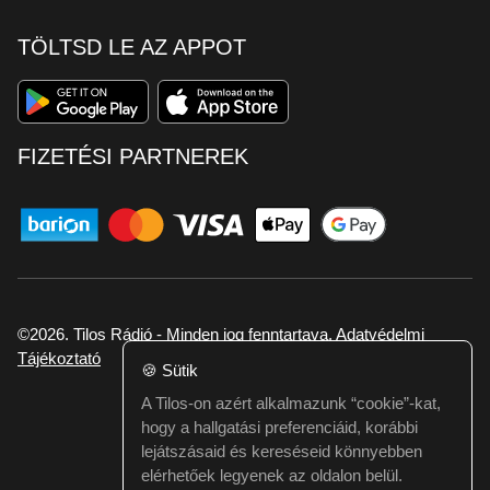
TÖLTSD LE AZ APPOT
FIZETÉSI PARTNEREK
©2026. Tilos Rádió - Minden jog fenntartava.
Adatvédelmi
Tájékoztató
🍪
Sütik
A Tilos-on azért alkalmazunk “cookie”-kat,
Ha hibát találtál vagy kérdésed van itt jelezd:
hogy a hallgatási preferenciáid, korábbi
webmester@tilos.hu
lejátszásaid és kereséseid könnyebben
elérhetőek legyenek az oldalon belül.