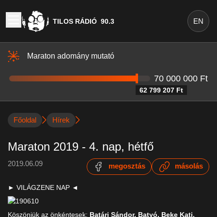
EN
TILOS RÁDIÓ
90.3
Maraton adomány mutató
70 000 000 Ft
62 799 207 Ft
Főoldal
Hírek
Maraton 2019 - 4. nap, hétfő
2019.06.09
megosztás
másolás
► VILÁGZENE NAP ◄
Köszönjük az önkéntesek:
Batári Sándor, Batyó, Beke Kati,