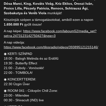
Dósa Marci, Kisg, Kováts Virág, Kriz Eklics, Oroszi Iván,
Proics Lilla, Péczely Patricia, Renocs, Schtrausz Ági,
Szobakutya és Veréb Viola
munkáját!
Köszönjük szépen a támogatásotokat, amiből ezen a napon
1.650.000 Ft
gyűlt össze!
A nap képei:
https://www.facebook.com/laboum52/media_set?
set=a.2473123142750427&type=3
A nap videója:
https://www.facebook.com/tilosradio/videos/393895121215146/
◉ KERTI SZÍNPAD
18:00 - Balogh Melinda és az Erdőfű
19:30 - Butterfly Effect
21:00 - Zuboly - Vonósokk!
22:00 - TOMBOLA!
◉ KONCERTTEREM:
22:30 Úzgin Űver
◉ ROOM 041 - Cökxpôn Chill Zone:
23:00 - Milendee
00:30 - Shivacult (IND) live