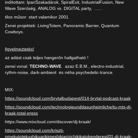
indítottam: IpariSzakadárok, SpiralExit, IndustrialFusion, New
Wave Szerűség, ANALOG vs. DIGITAL party, ......
tilos műsor: start valamikor 2001.
Zenei projektek: LivingTotem, Panoramic Barrier, Quantum
Cowboys.
figyelmeztetés!
az adást csak teljes hangerőn hallgatható !
zenei vonal:
TECHNO-WAVE
. azaz E.B.M., electro-industrial,
rythm-noise, dark-ambient és néha psychedelic-trance.
MIX:
https://soundcloud.com/brvtalbudapest/014-brvtal-podcast-kraak
https://soundcloud.com/technologieunddasunheimliche/tu-mts-dj-
kraak-total-press
https://www.mixcloud.com/discover/dj-kraak/
https://soundcloud.com/kriszti-
nmekutotekushikuarikimeshikiarizichikikatokenderesi/01-dj-kraak-