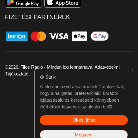
FIZETÉSI PARTNEREK
©2026. Tilos Rádió - Minden jog fenntartava.
Adatvédelmi
Tájékoztató
🍪
Sütik
A Tilos-on azért alkalmazunk “cookie”-kat,
Ha hibát találtál vagy kérdésed van itt jelezd:
hogy a hallgatási preferenciáid, korábbi
webmester@tilos.hu
lejátszásaid és kereséseid könnyebben
elérhetőek legyenek az oldalon belül.
Okés, jöhet
Mégsem