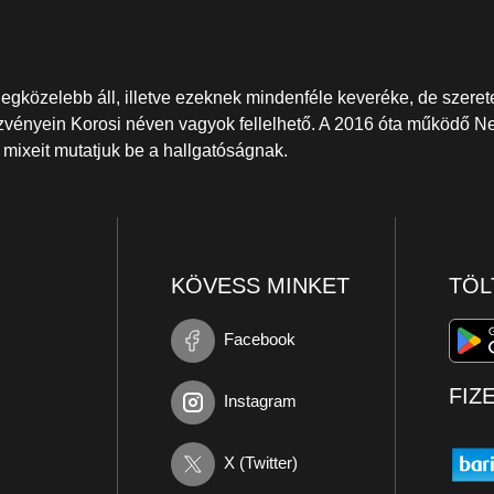
egközelebb áll, illetve ezeknek mindenféle keveréke, de szerete
zvényein Korosi néven vagyok fellelhető. A 2016 óta működő N
xeit mutatjuk be a hallgatóságnak.
KÖVESS MINKET
TÖL
Facebook
FIZ
Instagram
X (Twitter)