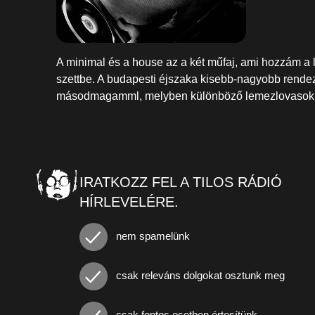
A minimal és a house az a két műfaj, ami hozzám a l
szettbe. A budapesti éjszaka kisebb-nagyobb rende
másodmagamml, melyben különböző lemezlovasok mi
IRATKOZZ FEL A TILOS RÁDIÓ
HÍRLEVELÉRE.
nem spamelünk
csak releváns dolgokat osztunk meg
csak fontos esetben értesítünk