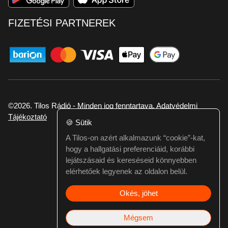
FIZETÉSI PARTNEREK
©2026. Tilos Rádió - Minden jog fenntartava.
Adatvédelmi
Tájékoztató
🍪
Sütik
A Tilos-on azért alkalmazunk “cookie”-kat,
Ha hibát találtál vagy kérdésed van itt jelezd:
hogy a hallgatási preferenciáid, korábbi
webmester@tilos.hu
lejátszásaid és kereséseid könnyebben
elérhetőek legyenek az oldalon belül.
Okés, jöhet
Mégsem