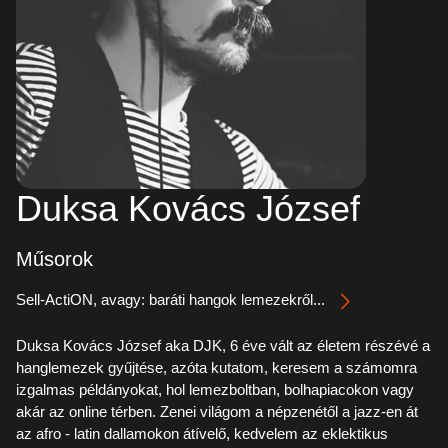
Duksa Kovács József
Műsorok
Sell-ActiON, avagy: baráti hangok lemezekről...
Duksa Kovács József aka DJK, 6 éve vált az életem részévé a
hanglemezek gyűjtése, azóta kutatom, keresem a számomra
izgalmas példányokat, hol lemezboltban, bolhapiacokon vagy
akár az online térben. Zenei világom a népzenétől a jazz-en át
az afro - latin dallamokon átívelő, kedvelem az eklektikus