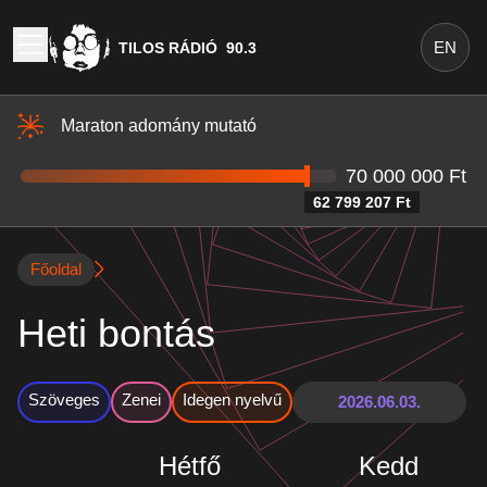
Heti bontás - Tilos Rádió
EN
TILOS RÁDIÓ
90.3
Maraton adomány mutató
70 000 000 Ft
62 799 207 Ft
Főoldal
Heti bontás
Szöveges
Zenei
Idegen nyelvű
Hétfő
Kedd