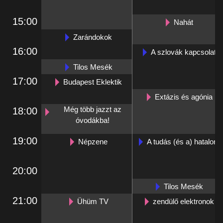
15:00
Nahát
Zarándokok
16:00
A szlovák kapcsolat
Tilos Mesék
17:00
Budapest Eklektik
Extázis és agónia
Még több jazzt az
18:00
óvodákba!
19:00
Népzene
A tudás (és a) hatalom
20:00
Tilos Mesék
21:00
Ühüm TV
zendülő elektronok